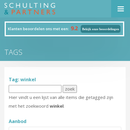
Navi
9.2
Klanten beoordelen ons met een:
Bekijk onze beoordelingen
TAGS
Tag: winkel
Hier vindt u een lijst van alle items die getagged zijn
met het zoekwoord
winkel
.
Aanbod