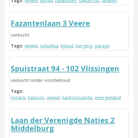
Tags:
winkel
,
ligbad
,
badkamer
,
dakterras
,
keuken
Fazantenlaan 3 Veere
verkocht
Tags:
winkel
,
schuifpui
,
ligbad
,
berging
,
garage
Spuistraat 94 - 102 Vlissingen
verkocht onder voorbehoud
Tags:
notaris
,
kantoor
,
winkel
,
kantoorruimte
,
energielabel
Laan der Verenigde Naties 2
Middelburg