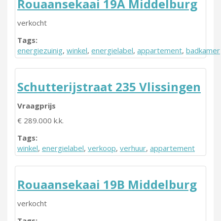
Rouaansekaai 19A Middelburg
verkocht
Tags:
energiezuinig
,
winkel
,
energielabel
,
appartement
,
badkamer
Schutterijstraat 235 Vlissingen
Vraagprijs
€ 289.000 k.k.
Tags:
winkel
,
energielabel
,
verkoop
,
verhuur
,
appartement
Rouaansekaai 19B Middelburg
verkocht
Tags: