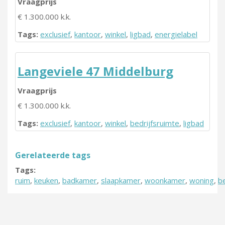
Vraagprijs
€ 1.300.000 k.k.
Tags:
exclusief
,
kantoor
,
winkel
,
ligbad
,
energielabel
Langeviele 47 Middelburg
Vraagprijs
€ 1.300.000 k.k.
Tags:
exclusief
,
kantoor
,
winkel
,
bedrijfsruimte
,
ligbad
Gerelateerde tags
Tags:
ruim
,
keuken
,
badkamer
,
slaapkamer
,
woonkamer
,
woning
,
b