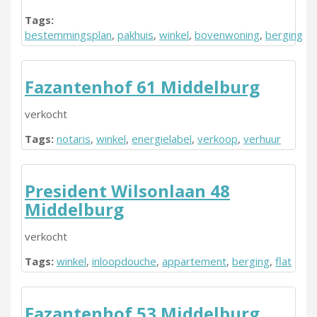
Tags:
bestemmingsplan
,
pakhuis
,
winkel
,
bovenwoning
,
berging
Fazantenhof 61 Middelburg
verkocht
Tags:
notaris
,
winkel
,
energielabel
,
verkoop
,
verhuur
President Wilsonlaan 48
Middelburg
verkocht
Tags:
winkel
,
inloopdouche
,
appartement
,
berging
,
flat
Fazantenhof 53 Middelburg