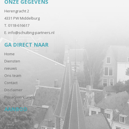
ONZE GEGEVENS
Herengracht 2
4331 PW Middelburg
T. 0118-616617
E.
info@schulting-partners.nl
GA DIRECT NAAR
Home
Diensten
nieuws
Ons team
Contact
Disclaimer
Privacyverklaring
AANBOD
Woningaanbod
Huuraanbod