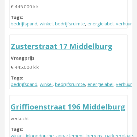
€ 445.000 k.k.
Tags:
bedrijfspand
,
winkel
,
bedrijfsruimte
,
energielabel
,
verhuur
Zusterstraat 17 Middelburg
Vraagprijs
€ 445.000 k.k.
Tags:
bedrijfspand
,
winkel
,
bedrijfsruimte
,
energielabel
,
verhuur
Griffioenstraat 196 Middelburg
verkocht
Tags:
winkel
,
inloopdouche
,
appartement
,
berging
,
parkeerplaats