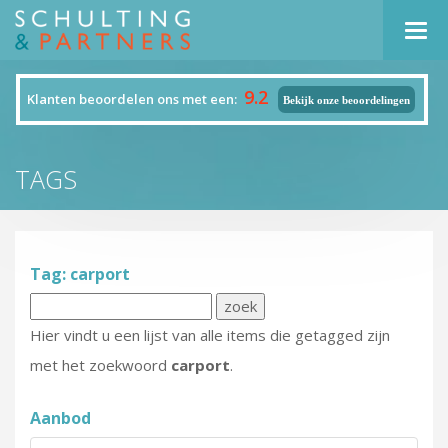
Navi
9.2
Klanten beoordelen ons met een:
Bekijk onze beoordelingen
TAGS
Tag: carport
Hier vindt u een lijst van alle items die getagged zijn
met het zoekwoord
carport
.
Aanbod