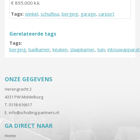
€ 895.000 k.k.
Tags:
winkel
,
schuifpui
,
berging
,
garage
,
carport
Gerelateerde tags
Tags:
berging
,
badkamer
,
keuken
,
slaapkamer
,
tuin
,
inbouwapparat
ONZE GEGEVENS
Herengracht 2
4331 PW Middelburg
T. 0118-616617
E.
info@schulting-partners.nl
GA DIRECT NAAR
Home