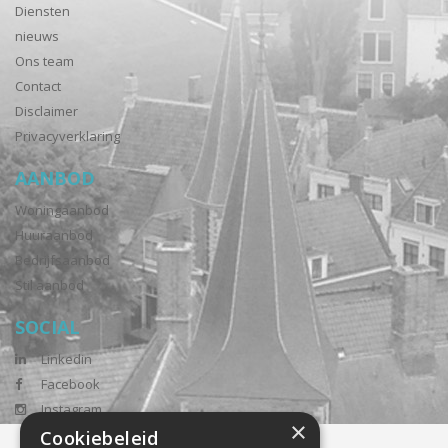
Diensten
nieuws
Ons team
Contact
Disclaimer
Privacyverklaring
AANBOD
Woningaanbod
Huuraanbod
Bedrijfsaanbod
Stil aanbod
SOCIAL
Linkedin
Facebook
Instagram
×
Cookiebeleid