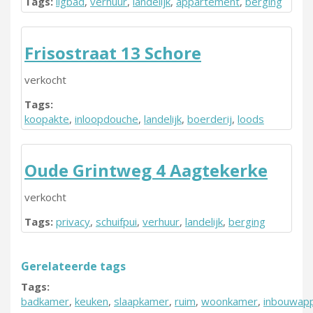
Tags:
ligbad
,
verhuur
,
landelijk
,
appartement
,
berging
Frisostraat 13 Schore
verkocht
Tags:
koopakte
,
inloopdouche
,
landelijk
,
boerderij
,
loods
Oude Grintweg 4 Aagtekerke
verkocht
Tags:
privacy
,
schuifpui
,
verhuur
,
landelijk
,
berging
Gerelateerde tags
Tags:
badkamer
,
keuken
,
slaapkamer
,
ruim
,
woonkamer
,
inbouwapp