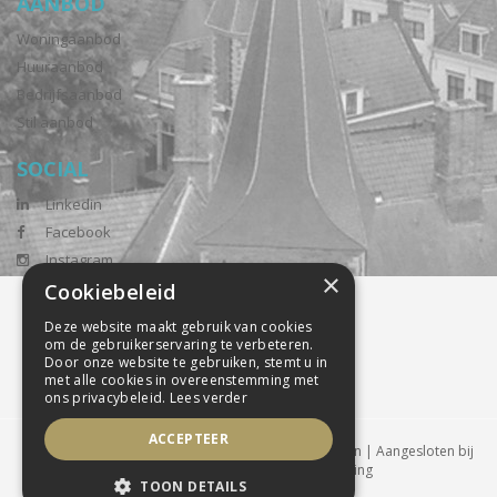
AANBOD
Woningaanbod
Huuraanbod
Bedrijfsaanbod
Stil aanbod
SOCIAL
Linkedin
Facebook
Instagram
×
Cookiebeleid
Deze website maakt gebruik van cookies
om de gebruikerservaring te verbeteren.
Door onze website te gebruiken, stemt u in
met alle cookies in overeenstemming met
ons privacybeleid.
Lees verder
ACCEPTEER
Powered by Goes & Roos
Alle rechten voorbehouden
|
Aangesloten bij
tophuis.nl
|
Sitemap
|
Privacyverklaring
TOON DETAILS