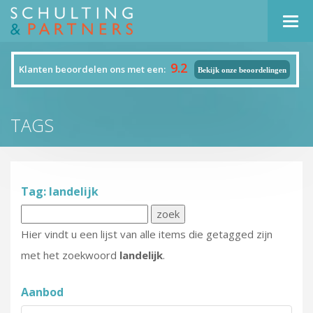
Navi
9.2
Klanten beoordelen ons met een:
Bekijk onze beoordelingen
TAGS
Tag: landelijk
Hier vindt u een lijst van alle items die getagged zijn
met het zoekwoord
landelijk
.
Aanbod