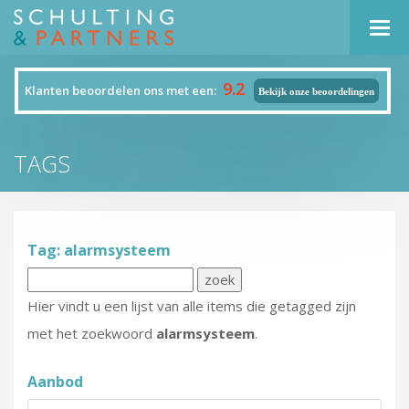
Navi
9.2
Klanten beoordelen ons met een:
Bekijk onze beoordelingen
TAGS
Tag: alarmsysteem
Hier vindt u een lijst van alle items die getagged zijn
met het zoekwoord
alarmsysteem
.
Aanbod