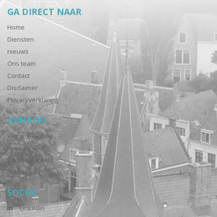
GA DIRECT NAAR
Home
Diensten
nieuws
Ons team
Contact
Disclaimer
Privacyverklaring
AANBOD
Woningaanbod
Huuraanbod
Bedrijfsaanbod
Stil aanbod
SOCIAL
Linkedin