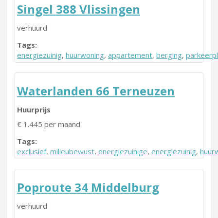
Singel 388 Vlissingen
verhuurd
Tags:
energiezuinig
,
huurwoning
,
appartement
,
berging
,
parkeerp
Waterlanden 66 Terneuzen
Huurprijs
€ 1.445 per maand
Tags:
exclusief
,
milieubewust
,
energiezuinige
,
energiezuinig
,
huur
Poproute 34 Middelburg
verhuurd