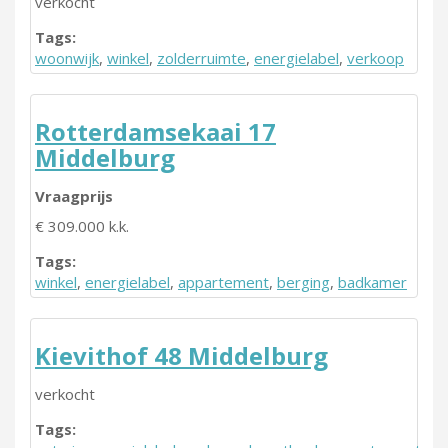
verkocht
Tags:
woonwijk
,
winkel
,
zolderruimte
,
energielabel
,
verkoop
Rotterdamsekaai 17
Middelburg
Vraagprijs
€ 309.000 k.k.
Tags:
winkel
,
energielabel
,
appartement
,
berging
,
badkamer
Kievithof 48 Middelburg
verkocht
Tags: