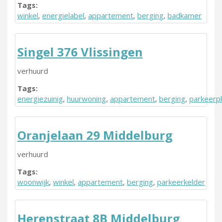
Tags:
winkel
,
energielabel
,
appartement
,
berging
,
badkamer
Singel 376 Vlissingen
verhuurd
Tags:
energiezuinig
,
huurwoning
,
appartement
,
berging
,
parkeerp
Oranjelaan 29 Middelburg
verhuurd
Tags:
woonwijk
,
winkel
,
appartement
,
berging
,
parkeerkelder
Herenstraat 8B Middelburg