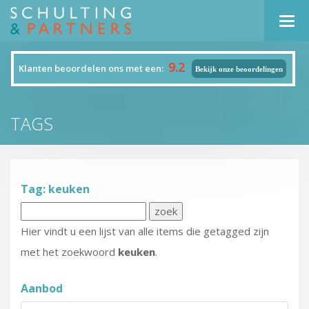
Navi
9.2
Klanten beoordelen ons met een:
Bekijk onze beoordelingen
TAGS
Tag: keuken
Hier vindt u een lijst van alle items die getagged zijn
met het zoekwoord
keuken
.
Aanbod