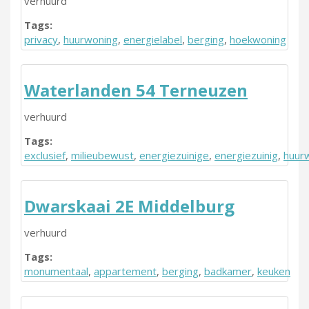
verhuurd
Tags:
privacy
,
huurwoning
,
energielabel
,
berging
,
hoekwoning
Waterlanden 54 Terneuzen
verhuurd
Tags:
exclusief
,
milieubewust
,
energiezuinige
,
energiezuinig
,
huur
Dwarskaai 2E Middelburg
verhuurd
Tags:
monumentaal
,
appartement
,
berging
,
badkamer
,
keuken