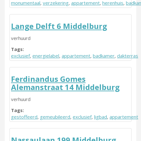
monumentaal
,
verzekering
,
appartement
,
herenhuis
,
badka
Lange Delft 6 Middelburg
verhuurd
Tags:
exclusief
,
energielabel
,
appartement
,
badkamer
,
dakterras
Ferdinandus Gomes
Alemanstraat 14 Middelburg
verhuurd
Tags:
gestoffeerd
,
gemeubileerd
,
exclusief
,
ligbad
,
appartement
Nassaulaan 199 Middelburg