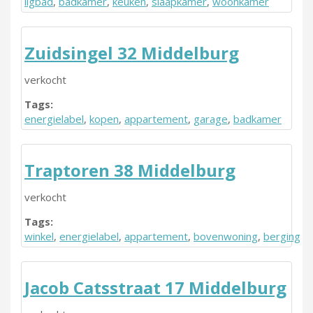
ligbad
,
badkamer
,
keuken
,
slaapkamer
,
woonkamer
Zuidsingel 32 Middelburg
verkocht
Tags:
energielabel
,
kopen
,
appartement
,
garage
,
badkamer
Traptoren 38 Middelburg
verkocht
Tags:
winkel
,
energielabel
,
appartement
,
bovenwoning
,
berging
Jacob Catsstraat 17 Middelburg