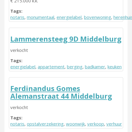
€ 215.000 k.k.
Tags:
notaris
,
monumentaal
,
energielabel
,
bovenwoning
,
herenhui
Lammerensteeg 9D Middelburg
verkocht
Tags:
energielabel
,
appartement
,
berging
,
badkamer
,
keuken
Ferdinandus Gomes
Alemanstraat 44 Middelburg
verkocht
Tags:
notaris
,
opstalverzekering
,
woonwijk
,
verkoop
,
verhuur