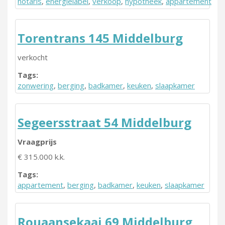
notaris
,
energielabel
,
verkoop
,
hypotheek
,
appartement
Torentrans 145 Middelburg
verkocht
Tags:
zonwering
,
berging
,
badkamer
,
keuken
,
slaapkamer
Segeersstraat 54 Middelburg
Vraagprijs
€ 315.000 k.k.
Tags:
appartement
,
berging
,
badkamer
,
keuken
,
slaapkamer
Rouaansekaai 69 Middelburg