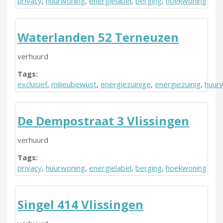
privacy
,
huurwoning
,
energielabel
,
berging
,
hoekwoning
Waterlanden 52 Terneuzen
verhuurd
Tags:
exclusief
,
milieubewust
,
energiezuinige
,
energiezuinig
,
huur
De Dempostraat 3 Vlissingen
verhuurd
Tags:
privacy
,
huurwoning
,
energielabel
,
berging
,
hoekwoning
Singel 414 Vlissingen