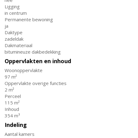
nee
Ligging
in centrum
Permanente bewoning
ja
Daktype
zadeldak
Dakmateriaal
bitumineuze dakbedekking
Oppervlakten en inhoud
Woonoppervlakte
97 m²
Oppervlakte overige functies
2 m²
Perceel
115 m²
Inhoud
354 m³
Indeling
Aantal kamers