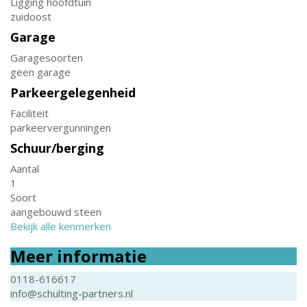
Ligging hoofdtuin
zuidoost
Garage
Garagesoorten
geen garage
Parkeergelegenheid
Faciliteit
parkeervergunningen
Schuur/berging
Aantal
1
Soort
aangebouwd steen
Bekijk alle kenmerken
Meer informatie
0118-616617
info@schulting-partners.nl