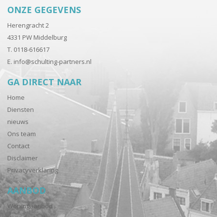
ONZE GEGEVENS
Herengracht 2
4331 PW Middelburg
T. 0118-616617
E.
info@schulting-partners.nl
GA DIRECT NAAR
Home
Diensten
nieuws
Ons team
Contact
Disclaimer
Privacyverklaring
AANBOD
Woningaanbod