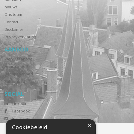
nieuws
Ons team
Contact
Disclaimer
Privacyverklaring
AANBOD
Woningaanbod
Huuraanbod
Bedrijfsaanbod
Stil aanbod
SOCIAL
Linkedin
Facebook
Instagram
×
Cookiebeleid