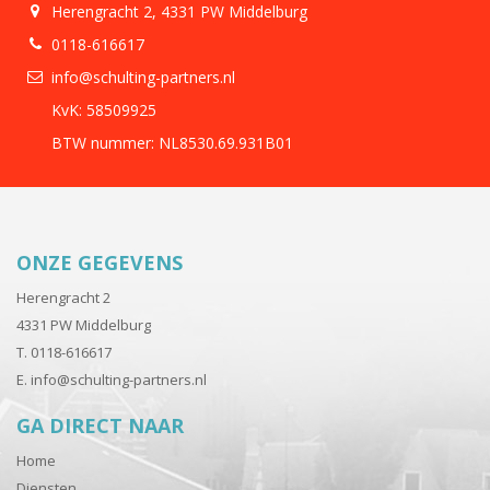
Herengracht 2, 4331 PW Middelburg
0118-616617
info@schulting-partners.nl
KvK: 58509925
BTW nummer: NL8530.69.931B01
ONZE GEGEVENS
Herengracht 2
4331 PW Middelburg
T. 0118-616617
E.
info@schulting-partners.nl
GA DIRECT NAAR
Home
Diensten