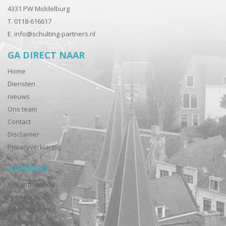
4331 PW Middelburg
T. 0118-616617
E.
info@schulting-partners.nl
GA DIRECT NAAR
Home
Diensten
nieuws
Ons team
Contact
Disclaimer
Privacyverklaring
AANBOD
Woningaanbod
Huuraanbod
Bedrijfsaanbod
Stil aanbod