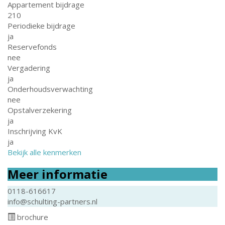
Appartement bijdrage
210
Periodieke bijdrage
ja
Reservefonds
nee
Vergadering
ja
Onderhoudsverwachting
nee
Opstalverzekering
ja
Inschrijving KvK
ja
Bekijk alle kenmerken
Meer informatie
0118-616617
info@schulting-partners.nl
brochure