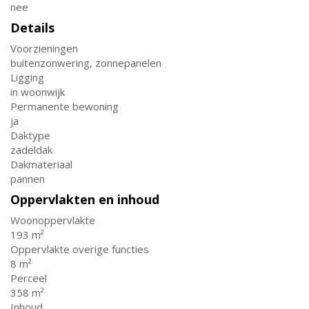
nee
Details
Voorzieningen
buitenzonwering, zonnepanelen
Ligging
in woonwijk
Permanente bewoning
ja
Daktype
zadeldak
Dakmateriaal
pannen
Oppervlakten en inhoud
Woonoppervlakte
193 m²
Oppervlakte overige functies
8 m²
Perceel
358 m²
Inhoud