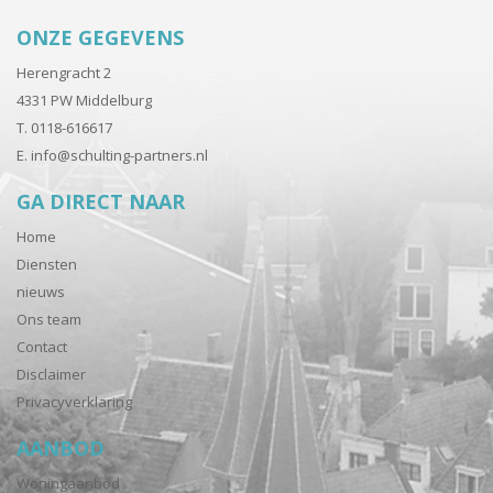
ONZE GEGEVENS
Herengracht 2
4331 PW Middelburg
T. 0118-616617
E.
info@schulting-partners.nl
GA DIRECT NAAR
Home
Diensten
nieuws
Ons team
Contact
Disclaimer
Privacyverklaring
AANBOD
Woningaanbod