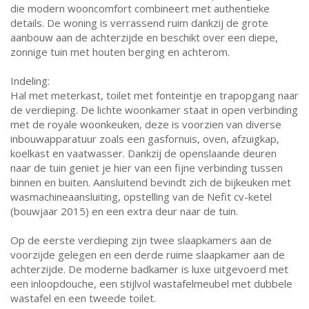
die modern wooncomfort combineert met authentieke
details. De woning is verrassend ruim dankzij de grote
aanbouw aan de achterzijde en beschikt over een diepe,
zonnige tuin met houten berging en achterom.
Indeling:
Hal met meterkast, toilet met fonteintje en trapopgang naar
de verdieping. De lichte woonkamer staat in open verbinding
met de royale woonkeuken, deze is voorzien van diverse
inbouwapparatuur zoals een gasfornuis, oven, afzuigkap,
koelkast en vaatwasser. Dankzij de openslaande deuren
naar de tuin geniet je hier van een fijne verbinding tussen
binnen en buiten. Aansluitend bevindt zich de bijkeuken met
wasmachineaansluiting, opstelling van de Nefit cv-ketel
(bouwjaar 2015) en een extra deur naar de tuin.
Op de eerste verdieping zijn twee slaapkamers aan de
voorzijde gelegen en een derde ruime slaapkamer aan de
achterzijde. De moderne badkamer is luxe uitgevoerd met
een inloopdouche, een stijlvol wastafelmeubel met dubbele
wastafel en een tweede toilet.