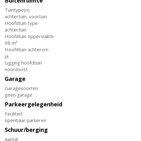
Buitenruimte
Tuintype(n)
achtertuin, voortuin
Hoofdtuin type
achtertuin
Hoofdtuin oppervlakte
98 m²
Hoofdtuin achterom
ja
Ligging hoofdtuin
noordoost
Garage
Garagesoorten
geen garage
Parkeergelegenheid
Faciliteit
openbaar parkeren
Schuur/berging
Aantal