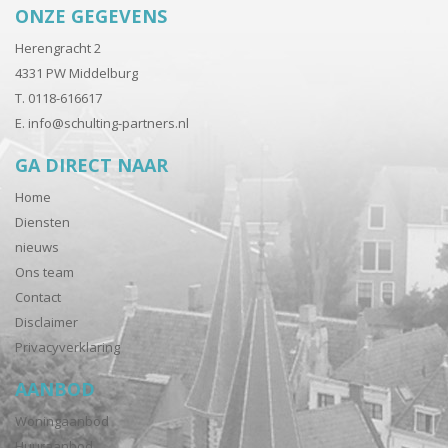
ONZE GEGEVENS
Herengracht 2
4331 PW Middelburg
T. 0118-616617
E.
info@schulting-partners.nl
GA DIRECT NAAR
Home
Diensten
nieuws
Ons team
Contact
Disclaimer
Privacyverklaring
AANBOD
Woningaanbod
Huuraanbod