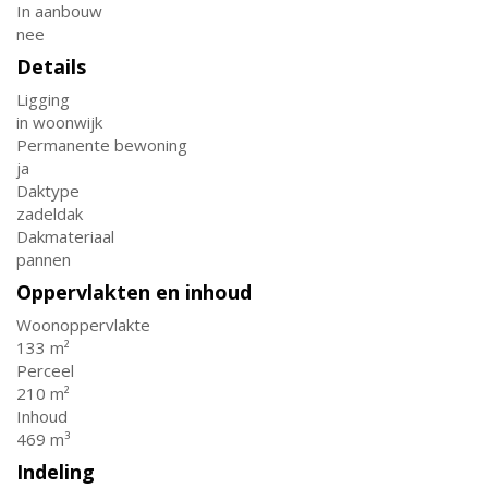
In aanbouw
nee
Details
Ligging
in woonwijk
Permanente bewoning
ja
Daktype
zadeldak
Dakmateriaal
pannen
Oppervlakten en inhoud
Woonoppervlakte
133 m²
Perceel
210 m²
Inhoud
469 m³
Indeling