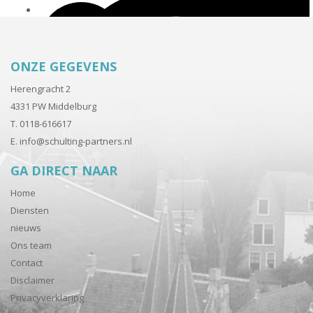
ONZE GEGEVENS
Herengracht 2
4331 PW Middelburg
T. 0118-616617
E.
info@schulting-partners.nl
GA DIRECT NAAR
Home
Diensten
nieuws
Ons team
Contact
Disclaimer
Privacyverklaring