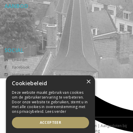
AANBOD
Woningaanbod
Huuraanbod
Bedrijfsaanbod
Stil aanbod
SOCIAL
Linkedin
Facebook
Instagram
×
Cookiebeleid
Deze website maakt gebruik van cookies
om de gebruikerservaring te verbeteren.
Door onze website te gebruiken, stemt u in
met alle cookies in overeenstemming met
ons privacybeleid.
Lees verder
ACCEPTEER
Powered by Goes & Roos
Alle rechten voorbehouden
|
Aangesloten bij
tophuis.nl
|
Sitemap
|
Privacyverklaring