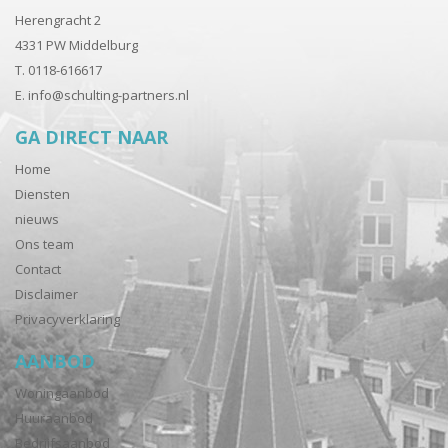
Herengracht 2
4331 PW Middelburg
T. 0118-616617
E.
info@schulting-partners.nl
GA DIRECT NAAR
Home
Diensten
nieuws
Ons team
Contact
Disclaimer
Privacyverklaring
AANBOD
Woningaanbod
Huuraanbod
Bedrijfsaanbod