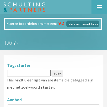
Navi
9.2
Klanten beoordelen ons met een:
Bekijk onze beoordelingen
TAGS
Tag: starter
Hier vindt u een lijst van alle items die getagged zijn
met het zoekwoord
starter
.
Aanbod