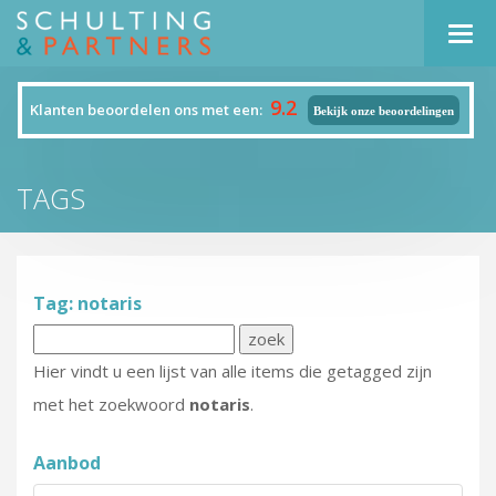
Navi
9.2
Klanten beoordelen ons met een:
Bekijk onze beoordelingen
TAGS
Tag: notaris
Hier vindt u een lijst van alle items die getagged zijn
met het zoekwoord
notaris
.
Aanbod