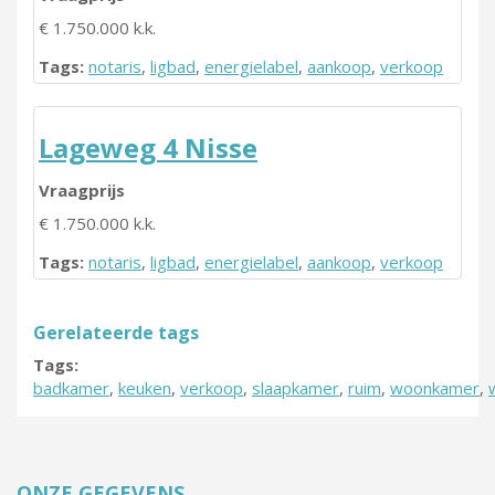
€ 1.750.000 k.k.
Tags:
notaris
,
ligbad
,
energielabel
,
aankoop
,
verkoop
Lageweg 4 Nisse
Vraagprijs
€ 1.750.000 k.k.
Tags:
notaris
,
ligbad
,
energielabel
,
aankoop
,
verkoop
Gerelateerde tags
Tags:
badkamer
,
keuken
,
verkoop
,
slaapkamer
,
ruim
,
woonkamer
,
ONZE GEGEVENS