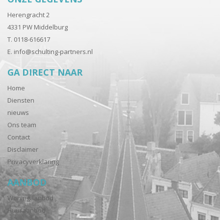
Herengracht 2
4331 PW Middelburg
T. 0118-616617
E.
info@schulting-partners.nl
GA DIRECT NAAR
Home
Diensten
nieuws
Ons team
Contact
Disclaimer
Privacyverklaring
AANBOD
Woningaanbod
Huuraanbod