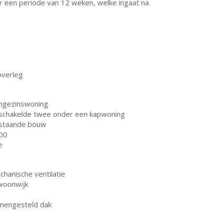
r een periode van 12 weken, welke ingaat na
overleg
ngezinswoning
schakelde twee onder een kapwoning
staande bouw
00
e
chanische ventilatie
 woonwijk
mengesteld dak