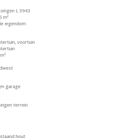
issingen L 3943
5 m²
lle eigendom
tertuin, voortuin
tertuin
 m²
idwest
en garage
eigen terrein
jstaand hout