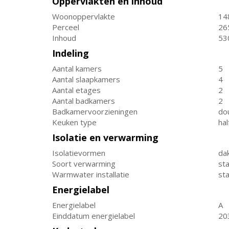
Oppervlakten en inhoud
Woonoppervlakte
14
Perceel
26
Inhoud
53
Indeling
Aantal kamers
5
Aantal slaapkamers
4
Aantal etages
2
Aantal badkamers
2
Badkamervoorzieningen
dou
Keuken type
ha
Isolatie en verwarming
Isolatievormen
dak
Soort verwarming
st
Warmwater installatie
st
Energielabel
Energielabel
A
Einddatum energielabel
20