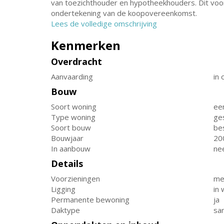
van toezichthouder en hypotheekhouders. Dit voo
ondertekening van de koopovereenkomst.
Lees de volledige omschrijving
Kenmerken
Overdracht
Aanvaarding
in 
Bouw
Soort woning
ee
Type woning
ge
Soort bouw
be
Bouwjaar
20
In aanbouw
ne
Details
Voorzieningen
me
Ligging
in
Permanente bewoning
ja
Daktype
sa