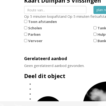
Kaart
Duinpan 5
Vlissingen
plan r
Op 5 minuten loopafstand
Op 5 minuten fietsafst
Toon afstanden
Scholen
Tank
Parken
Hulp
Vervoer
Ban
Gerelateerd aanbod
Geen gerelateerd aanbod gevonden.
Deel dit object