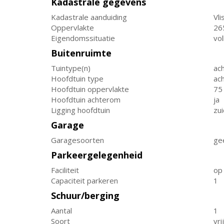
Kadastrale gegevens
Kadastrale aanduiding
Vl
Oppervlakte
26
Eigendomssituatie
vo
Buitenruimte
Tuintype(n)
ach
Hoofdtuin type
ach
Hoofdtuin oppervlakte
75
Hoofdtuin achterom
ja
Ligging hoofdtuin
zu
Garage
Garagesoorten
ge
Parkeergelegenheid
Faciliteit
op 
Capaciteit parkeren
1
Schuur/berging
Aantal
1
Soort
vri