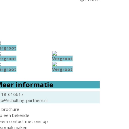
ergroot
ergroot
Vergroot
ergroot
Vergroot
eer informatie
118-616617
fo@schulting-partners.nl
brochure
ip een bekende
eem contact met ons op
fspraak maken