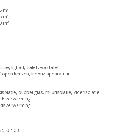
8 m²
5 m²
0 m³
che, ligbad, toilet, wastafel
lf open keuken, inbouwapparatuur
isolatie, dubbel glas, muurisolatie, vloerisolatie
adsverwarming
adsverwarming
35-02-03