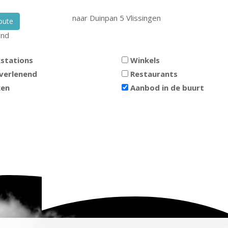
naar
Duinpan 5
Vlissingen
oute
and
stations
Winkels
verlenend
Restaurants
ken
Aanbod in de buurt