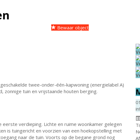
en
Bewaar object
V
V
V
 geschakelde twee-onder-één-kapwoning (energielabel A)
M
zonnige tuin en vrijstaande houten berging.
0
in
de eerste verdieping. Lichte en ruime woonkamer gelegen
T
ken is tuingericht en voorzien van een hoekopstelling met
N
 toegang naar de tuin. Voorts op de begane grond nog
A