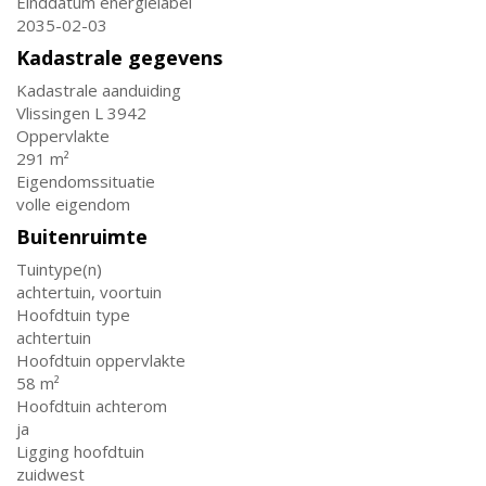
Einddatum energielabel
2035-02-03
Kadastrale gegevens
Kadastrale aanduiding
Vlissingen L 3942
Oppervlakte
291 m²
Eigendomssituatie
volle eigendom
Buitenruimte
Tuintype(n)
achtertuin, voortuin
Hoofdtuin type
achtertuin
Hoofdtuin oppervlakte
58 m²
Hoofdtuin achterom
ja
Ligging hoofdtuin
zuidwest