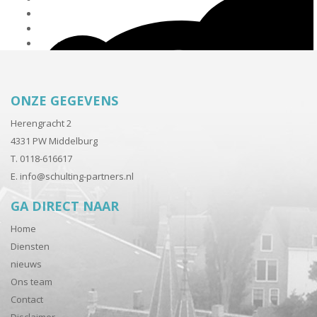
ONZE GEGEVENS
Herengracht 2
4331 PW Middelburg
T. 0118-616617
E.
info@schulting-partners.nl
GA DIRECT NAAR
Home
Diensten
nieuws
Ons team
Contact