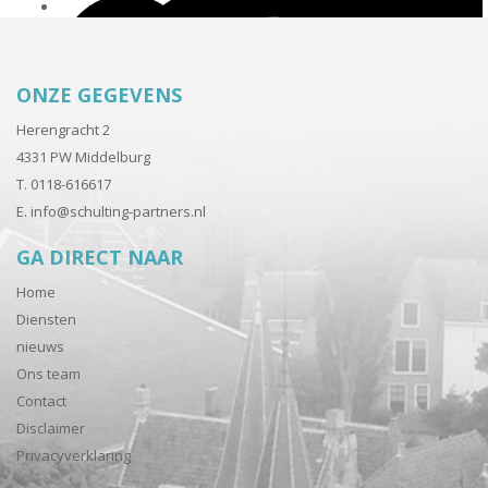
ONZE GEGEVENS
Herengracht 2
4331 PW Middelburg
T. 0118-616617
E.
info@schulting-partners.nl
GA DIRECT NAAR
Home
Diensten
nieuws
Ons team
Contact
Disclaimer
Privacyverklaring