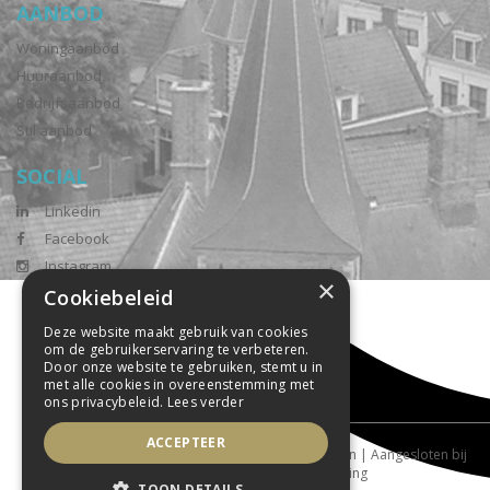
AANBOD
Woningaanbod
Huuraanbod
Bedrijfsaanbod
Stil aanbod
SOCIAL
Linkedin
Facebook
Instagram
×
Cookiebeleid
Deze website maakt gebruik van cookies
om de gebruikerservaring te verbeteren.
Door onze website te gebruiken, stemt u in
met alle cookies in overeenstemming met
ons privacybeleid.
Lees verder
ACCEPTEER
Powered by Goes & Roos
Alle rechten voorbehouden
|
Aangesloten bij
tophuis.nl
|
Sitemap
|
Privacyverklaring
TOON DETAILS