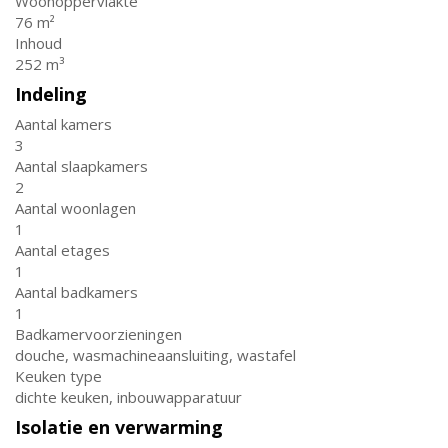
Woonoppervlakte
76 m²
Inhoud
252 m³
Indeling
Aantal kamers
3
Aantal slaapkamers
2
Aantal woonlagen
1
Aantal etages
1
Aantal badkamers
1
Badkamervoorzieningen
douche, wasmachineaansluiting, wastafel
Keuken type
dichte keuken, inbouwapparatuur
Isolatie en verwarming