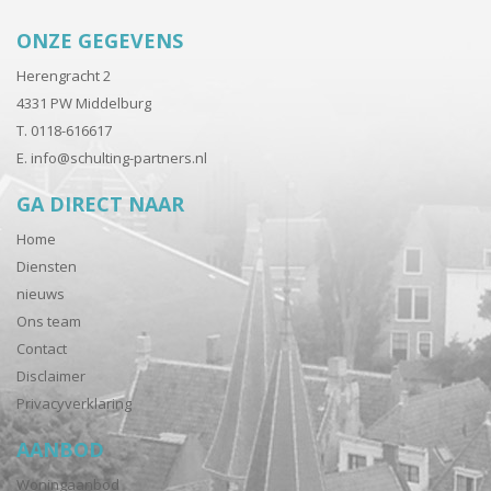
ONZE GEGEVENS
Herengracht 2
4331 PW Middelburg
T. 0118-616617
E.
info@schulting-partners.nl
GA DIRECT NAAR
Home
Diensten
nieuws
Ons team
Contact
Disclaimer
Privacyverklaring
AANBOD
Woningaanbod