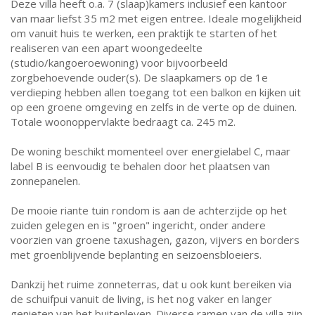
Deze villa heeft o.a. 7 (slaap)kamers inclusief een kantoor
van maar liefst 35 m2 met eigen entree. Ideale mogelijkheid
om vanuit huis te werken, een praktijk te starten of het
realiseren van een apart woongedeelte
(studio/kangoeroewoning) voor bijvoorbeeld
zorgbehoevende ouder(s). De slaapkamers op de 1e
verdieping hebben allen toegang tot een balkon en kijken uit
op een groene omgeving en zelfs in de verte op de duinen.
Totale woonoppervlakte bedraagt ca. 245 m2.
De woning beschikt momenteel over energielabel C, maar
label B is eenvoudig te behalen door het plaatsen van
zonnepanelen.
De mooie riante tuin rondom is aan de achterzijde op het
zuiden gelegen en is "groen" ingericht, onder andere
voorzien van groene taxushagen, gazon, vijvers en borders
met groenblijvende beplanting en seizoensbloeiers.
Dankzij het ruime zonneterras, dat u ook kunt bereiken via
de schuifpui vanuit de living, is het nog vaker en langer
genieten van het buitenleven. Diverse ramen van de villa zijn