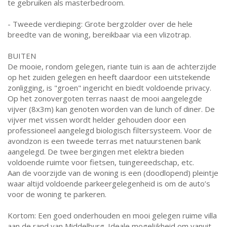
te gebruiken als masterbedroom.
- Tweede verdieping: Grote bergzolder over de hele
breedte van de woning, bereikbaar via een vlizotrap.
BUITEN
De mooie, rondom gelegen, riante tuin is aan de achterzijde
op het zuiden gelegen en heeft daardoor een uitstekende
zonligging, is "groen" ingericht en biedt voldoende privacy.
Op het zonovergoten terras naast de mooi aangelegde
vijver (8x3m) kan genoten worden van de lunch of diner. De
vijver met vissen wordt helder gehouden door een
professioneel aangelegd biologisch filtersysteem. Voor de
avondzon is een tweede terras met natuurstenen bank
aangelegd. De twee bergingen met elektra bieden
voldoende ruimte voor fietsen, tuingereedschap, etc.
Aan de voorzijde van de woning is een (doodlopend) pleintje
waar altijd voldoende parkeergelegenheid is om de auto’s
voor de woning te parkeren.
Kortom: Een goed onderhouden en mooi gelegen ruime villa
aan de rand van Middelburg. Ideale mogelijkheid om vanuit