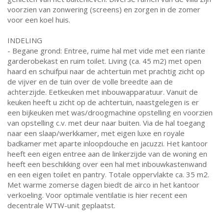
voorzien van zonwering (screens) en zorgen in de zomer
voor een koel huis.
INDELING
- Begane grond: Entree, ruime hal met vide met een riante
garderobekast en ruim toilet. Living (ca. 45 m2) met open
haard en schuifpui naar de achtertuin met prachtig zicht op
de vijver en de tuin over de volle breedte aan de
achterzijde. Eetkeuken met inbouwapparatuur. Vanuit de
keuken heeft u zicht op de achtertuin, naastgelegen is er
een bijkeuken met was/droogmachine opstelling en voorzien
van opstelling c.v. met deur naar buiten. Via de hal toegang
naar een slaap/werkkamer, met eigen luxe en royale
badkamer met aparte inloopdouche en jacuzzi. Het kantoor
heeft een eigen entree aan de linkerzijde van de woning en
heeft een beschikking over een hal met inbouwkastenwand
en een eigen toilet en pantry. Totale oppervlakte ca. 35 m2.
Met warme zomerse dagen biedt de airco in het kantoor
verkoeling. Voor optimale ventilatie is hier recent een
decentrale WTW-unit geplaatst.