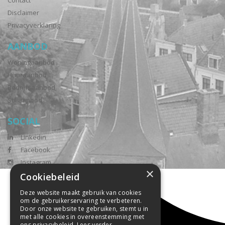
Contact
Disclaimer
Privacyverklaring
AANBOD
Woningaanbod
Huuraanbod
Bedrijfsaanbod
Stil aanbod
SOCIAL
Linkedin
Facebook
Instagram
×
Cookiebeleid
Deze website maakt gebruik van cookies
om de gebruikerservaring te verbeteren.
Door onze website te gebruiken, stemt u in
met alle cookies in overeenstemming met
ons privacybeleid.
Lees verder