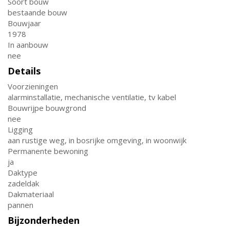
Soort bouw
bestaande bouw
Bouwjaar
1978
In aanbouw
nee
Details
Voorzieningen
alarminstallatie, mechanische ventilatie, tv kabel
Bouwrijpe bouwgrond
nee
Ligging
aan rustige weg, in bosrijke omgeving, in woonwijk
Permanente bewoning
ja
Daktype
zadeldak
Dakmateriaal
pannen
Bijzonderheden