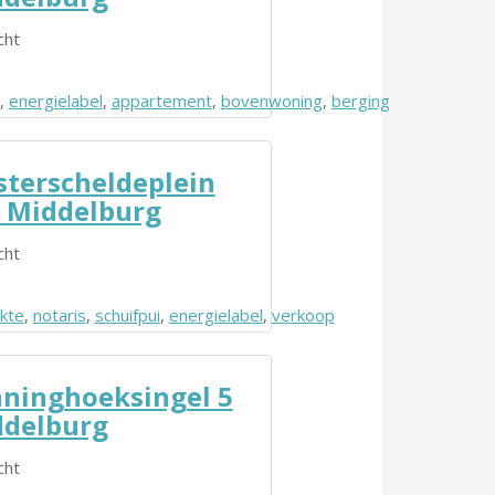
cht
,
energielabel
,
appartement
,
bovenwoning
,
berging
terscheldeplein
 Middelburg
cht
kte
,
notaris
,
schuifpui
,
energielabel
,
verkoop
ninghoeksingel 5
delburg
cht