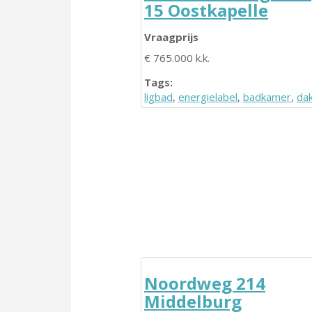
15 Oostkapelle
Vraagprijs
€ 765.000 k.k.
Tags:
ligbad
,
energielabel
,
badkamer
,
da
Noordweg 214
Middelburg