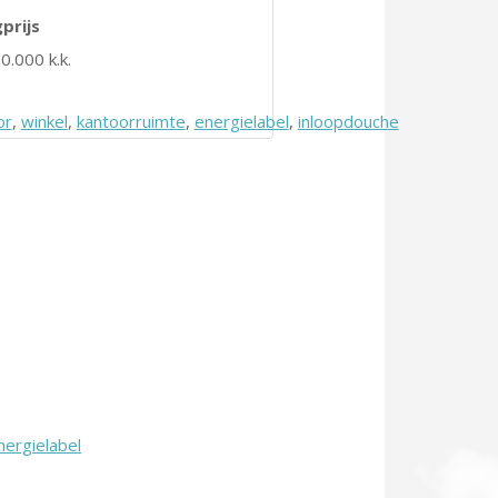
prijs
0.000 k.k.
or
,
winkel
,
kantoorruimte
,
energielabel
,
inloopdouche
nergielabel