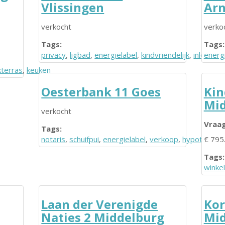
Vlissingen
Ar
verkocht
verko
Tags:
Tags:
privacy
,
ligbad
,
energielabel
,
kindvriendelijk
,
inloopdo
energ
kterras
,
keuken
Oesterbank 11 Goes
Kin
Mid
verkocht
Vraag
Tags:
notaris
,
schuifpui
,
energielabel
,
verkoop
,
hypotheek
€ 795.
Tags:
winkel
Laan der Verenigde
Kor
Naties 2 Middelburg
Mid