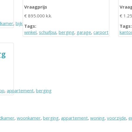
Vraagprijs
Vraag
€ 895.000 k.k.
€ 1.25
dkamer
,
bijkeuken
Tags:
Tags:
winkel
,
schuifpui
,
berging
,
garage
,
carport
kanto
rg
op
,
appartement
,
berging
dkamer
,
woonkamer
,
berging
,
appartement
,
woning
,
voorzijde
,
e