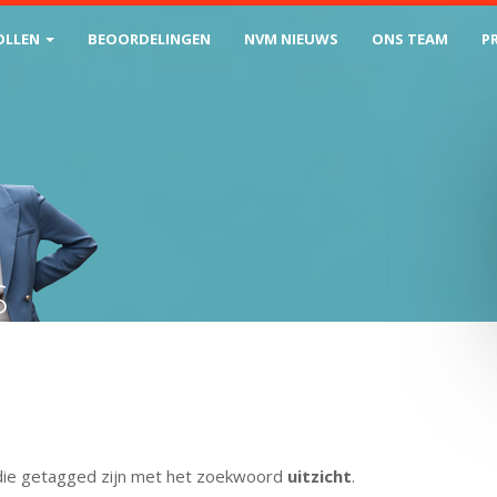
OLLEN
BEOORDELINGEN
NVM NIEUWS
ONS TEAM
P
S
ms die getagged zijn met het zoekwoord
uitzicht
.