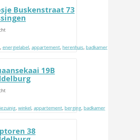
sje Buskenstraat 73
ssingen
cht
in
,
energielabel
,
appartement
,
herenhuis
,
badkamer
aansekaai 19B
delburg
cht
iezuinig
,
winkel
,
appartement
,
berging
,
badkamer
ptoren 38
delburg