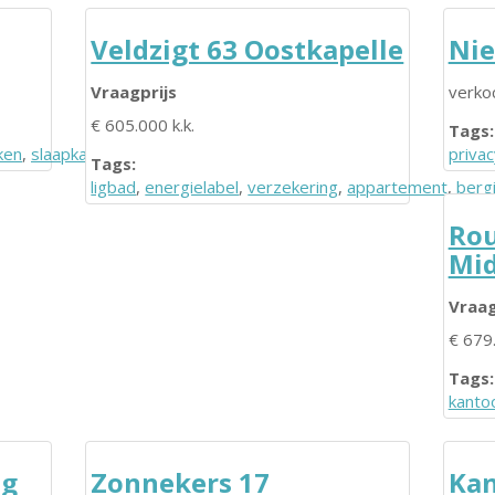
Veldzigt 63 Oostkapelle
Nie
Vraagprijs
verko
€ 605.000 k.k.
Tags:
ken
,
slaapkamer
privac
Tags:
ligbad
,
energielabel
,
verzekering
,
appartement
,
berg
Rou
Mid
Vraag
€ 679.
Tags:
kanto
eg
Zonnekers 17
Kan