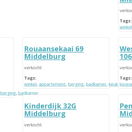
verko
Tags:
winkel
Rouaansekaai 69
Wes
Middelburg
106
verkocht
verko
Tags:
Tags:
winkel
,
appartement
,
berging
,
badkamer
,
keuken
koopa
,
berging
,
badkamer
Kinderdijk 32G
Pen
Middelburg
Mid
verkocht
verko