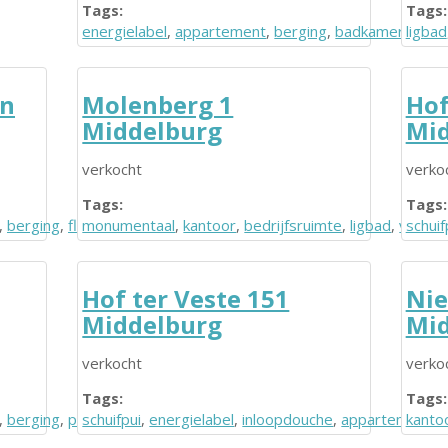
Tags:
Tags:
energielabel
,
appartement
,
berging
,
badkamer
,
ligbad
keuk
an
Molenberg 1
Hof
Middelburg
Mid
verkocht
verko
Tags:
Tags:
,
berging
,
flat
monumentaal
,
kantoor
,
bedrijfsruimte
,
ligbad
,
verhuu
schuif
Hof ter Veste 151
Nie
Middelburg
Mid
verkocht
verko
Tags:
Tags:
,
berging
,
parkeerplaats
schuifpui
,
energielabel
,
inloopdouche
,
appartement
kanto
,
b