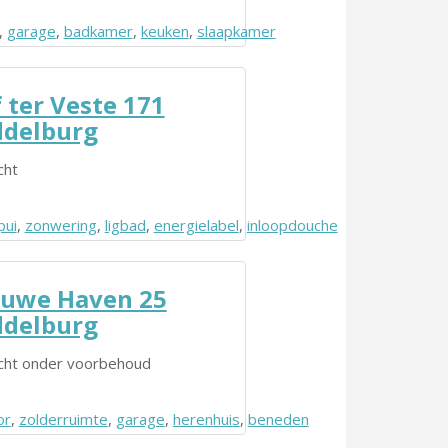
en
,
garage
,
badkamer
,
keuken
,
slaapkamer
 ter Veste 171
delburg
cht
r
pui
,
zonwering
,
ligbad
,
energielabel
,
inloopdouche
uwe Haven 25
delburg
cht onder voorbehoud
or
erging
,
zolderruimte
,
garage
,
herenhuis
,
beneden