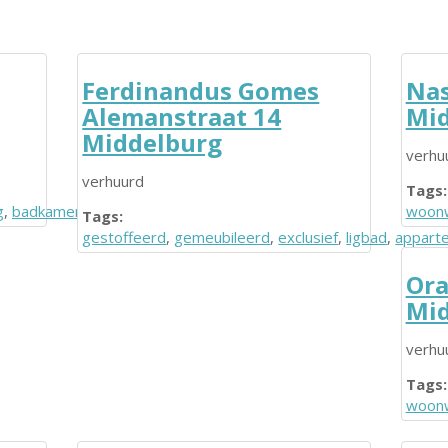
Ferdinandus Gomes
Nas
Alemanstraat 14
Mid
Middelburg
verhu
verhuurd
Tags:
g
,
badkamer
,
keuken
woonw
Tags:
gestoffeerd
,
gemeubileerd
,
exclusief
,
ligbad
,
appart
Ora
Mid
verhu
Tags:
woonw