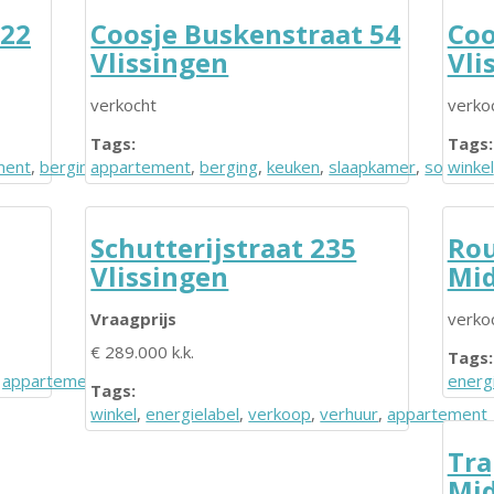
222
Coosje Buskenstraat 54
Coo
Vlissingen
Vli
verkocht
verko
Tags:
Tags:
ment
,
berging
appartement
,
berging
,
keuken
,
slaapkamer
,
souterra
winkel
Schutterijstraat 235
Rou
Vlissingen
Mid
Vraagprijs
verko
€ 289.000 k.k.
Tags:
,
appartement
,
badkamer
energ
Tags:
winkel
,
energielabel
,
verkoop
,
verhuur
,
appartement
Tra
Mid