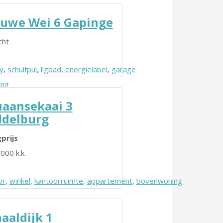
uwe Wei 6 Gapinge
cht
y
,
schuifpui
,
ligbad
,
energielabel
,
garage
ing
aansekaai 3
delburg
prijs
000 k.k.
or
,
winkel
,
kantoorruimte
,
appartement
,
bovenwoning
aaldijk 1