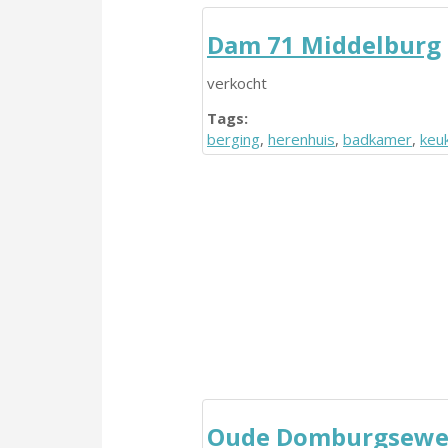
Dam 71 Middelburg
verkocht
Tags:
berging
,
herenhuis
,
badkamer
,
keu
Oude Domburgsew