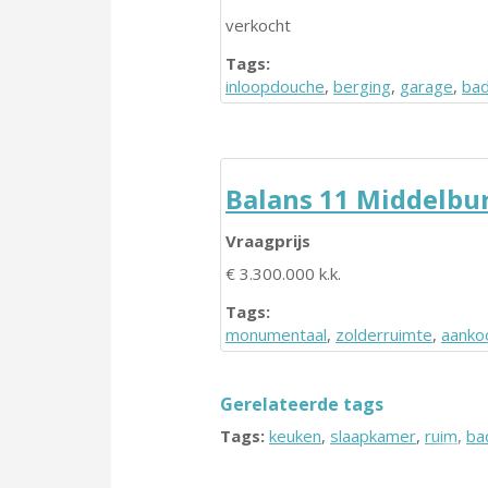
verkocht
Tags:
inloopdouche
,
berging
,
garage
,
ba
Balans 11 Middelbu
Vraagprijs
€ 3.300.000 k.k.
Tags:
monumentaal
,
zolderruimte
,
aanko
Gerelateerde tags
Tags:
keuken
,
slaapkamer
,
ruim
,
ba