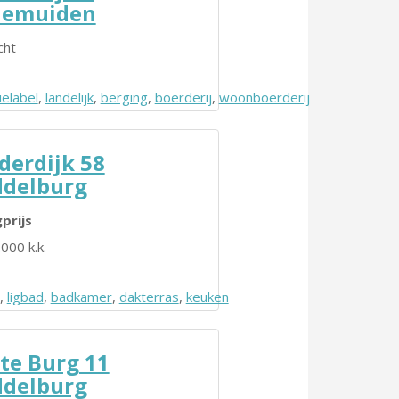
nemuiden
cht
uche
ielabel
,
landelijk
,
berging
,
boerderij
,
woonboerderij
derdijk 58
delburg
prijs
000 k.k.
,
ligbad
,
badkamer
,
dakterras
,
keuken
te Burg 11
delburg