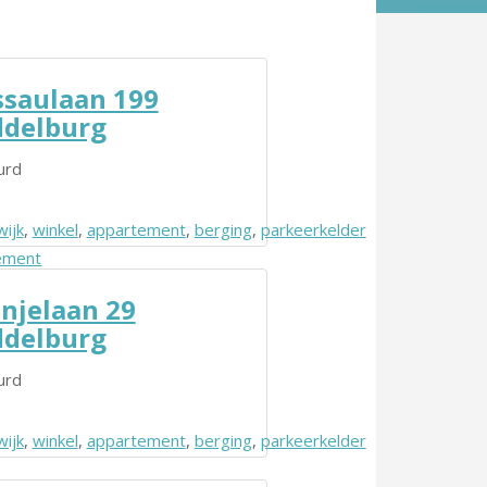
saulaan 199
delburg
urd
ijk
,
winkel
,
appartement
,
berging
,
parkeerkelder
ement
njelaan 29
delburg
urd
ijk
,
winkel
,
appartement
,
berging
,
parkeerkelder