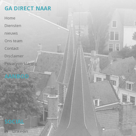
GA DIRECT NAAR
Home
Diensten
nieuws
Ons team
Contact
Disclaimer
Privacyverklaring
AANBOD
Woningaanbod
Huuraanbod
Bedrijfsaanbod
Stil aanbod
SOCIAL
Linkedin