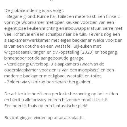
De globale indeling is als volgt:
- Begane grond: Ruime hal, toilet en meterkast. Een flinke L-
vormige woonkamer met open keuken voorzien van een
eigentijdse keukeninrichting en inbouwapparatuur. Serre met
veel lichtinval en een schuifpui naar de tuin. Tevens nog een
slaapkamer/werkkamer met eigen badkamer welke voorzien
is van een douche en een wastafel. Bijkeuken met
witgoedaansluitingen en c.v.-opstelling (2023) en toegang
binnendoor tot de aangebouwde garage.
- Verdieping: Overloop, 3 slaapkamers (waarvan de
ouderslaapkamer voorzien is van een inloopkast) en een
moderne badkamer met ligbad, wastafel en toilet.
- Zolder: via vlizotrap bereikbare bergzolder.
De achtertuin heeft een perfecte bezonning op het zuiden
en biedt u alle privacy en een bijzonder mooi uitzicht!
Een heerlijk thuis op een fantastische plek!
Bezichtigingen vinden op afspraak plaats.