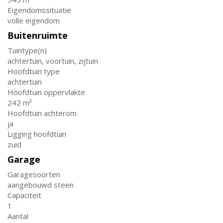
Eigendomssituatie
volle eigendom
Buitenruimte
Tuintype(n)
achtertuin, voortuin, zijtuin
Hoofdtuin type
achtertuin
Hoofdtuin oppervlakte
242 m²
Hoofdtuin achterom
ja
Ligging hoofdtuin
zuid
Garage
Garagesoorten
aangebouwd steen
Capaciteit
1
Aantal