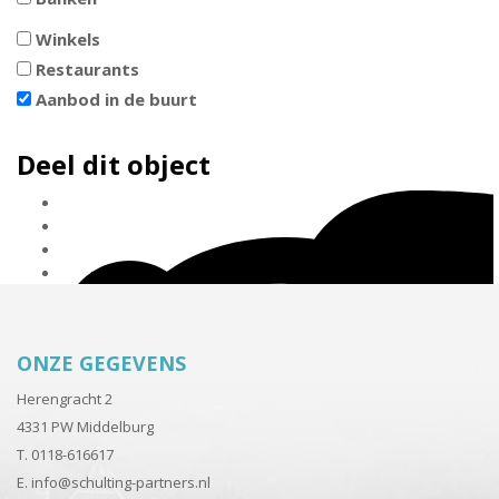
Winkels
Restaurants
Aanbod in de buurt
Deel dit object
ONZE GEGEVENS
Herengracht 2
4331 PW Middelburg
T. 0118-616617
E.
info@schulting-partners.nl