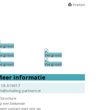
Printen
ergroot
ergroot
Vergroot
ergroot
Vergroot
eer informatie
118-616617
fo@schulting-partners.nl
brochure
ip een bekende
eem contact met ons op