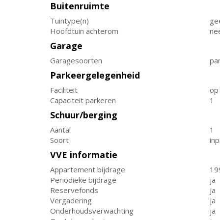
Buitenruimte
Tuintype(n)
ge
Hoofdtuin achterom
ne
Garage
Garagesoorten
pa
Parkeergelegenheid
Faciliteit
op
Capaciteit parkeren
1
Schuur/berging
Aantal
1
Soort
in
VVE informatie
Appartement bijdrage
19
Periodieke bijdrage
ja
Reservefonds
ja
Vergadering
ja
Onderhoudsverwachting
ja