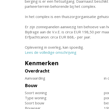
berging is er een fietsuitgang. Daarnaast beschi
parkeerterrein behorende bij het complex.
In het complex is een thuiszorgorganisatie gehu
Er zijn zonnepanelen aanwezig ten behoeve van he
Bijdrage aan de V.v.E. is circa EUR 198,50 per maa
Erfpachtcanon: circa EUR 868,- per jaar.
Oplevering in overleg, kan spoedig.
Lees de volledige omschrijving
Kenmerken
Overdracht
Aanvaarding
in 
Bouw
Soort woning
por
Type woning
por
Soort bouw
be
Bouwjaar
19