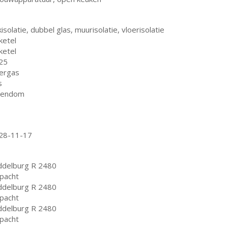
isolatie, dubbel glas, muurisolatie, vloerisolatie
ketel
ketel
25
tergas
s
gendom
28-11-17
ddelburg R 2480
fpacht
ddelburg R 2480
fpacht
ddelburg R 2480
fpacht