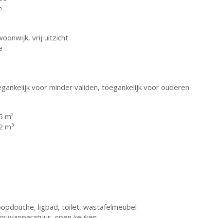
e
woonwijk, vrij uitzicht
e
gankelijk voor minder validen, toegankelijk voor ouderen
5 m²
2 m³
oopdouche, ligbad, toilet, wastafelmeubel
bouwapparatuur, open keuken