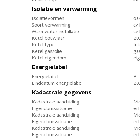
Isolatie en verwarming
Isolatievormen
dak
Soort verwarming
cv 
Warmwater installatie
cv 
Ketel bouwjaar
20
Ketel type
In
Ketel gas/olie
ga
Ketel eigendom
ei
Energielabel
Energielabel
B
Einddatum energielabel
20
Kadastrale gegevens
Kadastrale aanduiding
Mi
Eigendomssituatie
er
Kadastrale aanduiding
Mi
Eigendomssituatie
er
Kadastrale aanduiding
Mi
Eigendomssituatie
er