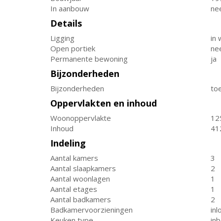
In aanbouw
ne
Details
Ligging
in 
Open portiek
ne
Permanente bewoning
ja
Bijzonderheden
Bijzonderheden
toe
Oppervlakten en inhoud
Woonoppervlakte
12
Inhoud
41
Indeling
Aantal kamers
3
Aantal slaapkamers
2
Aantal woonlagen
1
Aantal etages
1
Aantal badkamers
2
Badkamervoorzieningen
inl
Keuken type
in