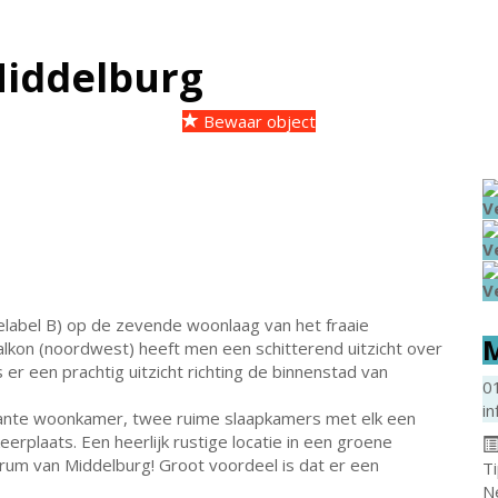
iddelburg
Bewaar object
V
V
V
elabel B) op de zevende woonlaag van het fraaie
M
kon (noordwest) heeft men een schitterend uitzicht over
r een prachtig uitzicht richting de binnenstad van
0
in
iante woonkamer, twee ruime slaapkamers met elk een
eerplaats. Een heerlijk rustige locatie in een groene
um van Middelburg! Groot voordeel is dat er een
T
N