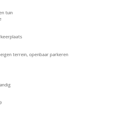
en tuin
e
rkeerplaats
 eigen terrein, openbaar parkeren
pandig
9