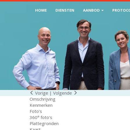
HOME
DIENSTEN
AANBOD
PROTOC
Vorige
|
Volgende
Omschrijving
Kenmerken
Foto's
360° foto's
Plattegronden
Kaart