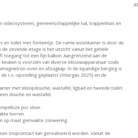
A
 videosysteem, gemeenschappelijke hal, trappenhuis en
 en toilet met fonteintje. De ruime woonkamer is door de
op de zevende etage is het uitzicht vanuit het gehele
ft toegang tot een fijn balkon. Aangrenzend aan de
 keuken is voorzien van diverse inbouwapparatuur zoals
bimagnetron-oven en afzuigkap. In de inpandige berging is
de c.v.-opstelling geplaatst (Intergas 2025) en de
er met inloopdouche, wastafel, ligbad en tweede toilet.
een douche en wastafel.
mpelloze pvc vloer.
kte horren.
van op maat gemaakte zonwering.
, een stopcontact kan gerealiseerd worden. Vanuit de