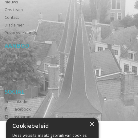
nieuws
Ons team
Contact
Disclaimer
Privacyverklaring
AANBOD
Woningaanbod
Huuraanbod
Bedrijfsaanbod
Stil aanbod
SOCIAL
Linkedin
Facebook
Instagram
×
Cookiebeleid
Deze website maakt gebruik van cookies