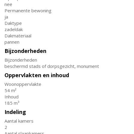
nee
Permanente bewoning
ja
Daktype
zadeldak
Dakmateriaal
pannen
Bijzonderheden
Bijzonderheden
beschermd stads of dorpsgezicht, monument
Oppervlakten en inhoud
Woonoppervlakte
54 m²
Inhoud
185 m³
Indeling
Aantal kamers
2
Aantal slaapkamers