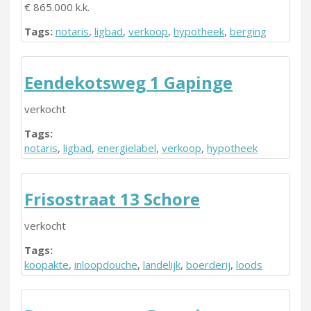
€ 865.000 k.k.
Tags:
notaris
,
ligbad
,
verkoop
,
hypotheek
,
berging
Eendekotsweg 1 Gapinge
verkocht
Tags:
notaris
,
ligbad
,
energielabel
,
verkoop
,
hypotheek
Frisostraat 13 Schore
verkocht
Tags:
koopakte
,
inloopdouche
,
landelijk
,
boerderij
,
loods