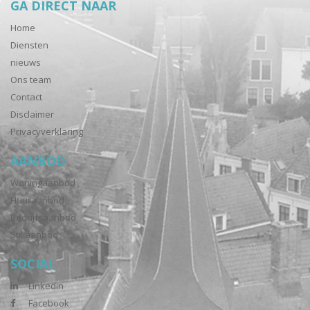
GA DIRECT NAAR
Home
Diensten
nieuws
Ons team
Contact
Disclaimer
Privacyverklaring
AANBOD
Woningaanbod
Huuraanbod
Bedrijfsaanbod
Stil aanbod
SOCIAL
Linkedin
Facebook