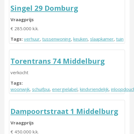
Singel 29 Domburg
Vraagprijs
€ 285.000 k.k.
Tags:
verhuur
,
tussenwoning
,
keuken
,
slaapkamer
,
tuin
Torentrans 74 Middelburg
verkocht
Tags:
woonwijk
,
schuifpui
,
energielabel
,
kindvriendelijk
,
inloopdouc
Dampoortstraat 1 Middelburg
Vraagprijs
€ 450.000 k.k.