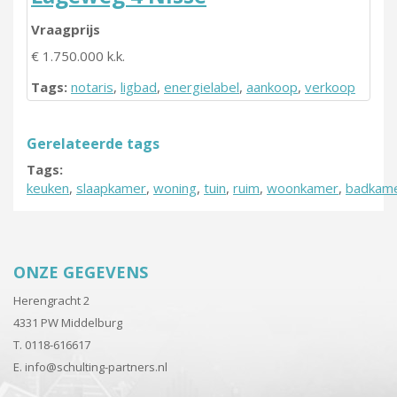
Vraagprijs
€ 1.750.000 k.k.
Tags:
notaris
,
ligbad
,
energielabel
,
aankoop
,
verkoop
Gerelateerde tags
Tags:
keuken
,
slaapkamer
,
woning
,
tuin
,
ruim
,
woonkamer
,
badkam
ONZE GEGEVENS
Herengracht 2
4331 PW Middelburg
T. 0118-616617
E.
info@schulting-partners.nl