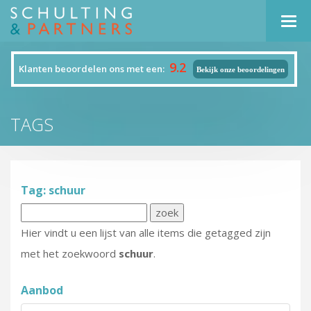
Navi
9.2
Klanten beoordelen ons met een:
Bekijk onze beoordelingen
TAGS
Tag: schuur
Hier vindt u een lijst van alle items die getagged zijn
met het zoekwoord
schuur
.
Aanbod