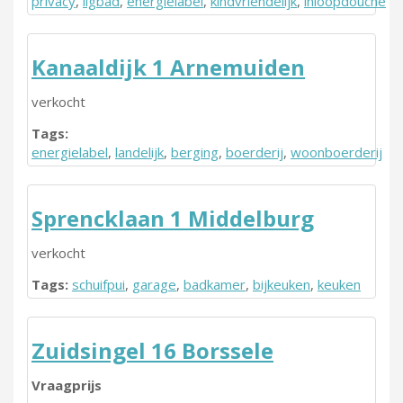
privacy
,
ligbad
,
energielabel
,
kindvriendelijk
,
inloopdouche
Kanaaldijk 1 Arnemuiden
verkocht
Tags:
energielabel
,
landelijk
,
berging
,
boerderij
,
woonboerderij
Sprencklaan 1 Middelburg
verkocht
Tags:
schuifpui
,
garage
,
badkamer
,
bijkeuken
,
keuken
Zuidsingel 16 Borssele
Vraagprijs