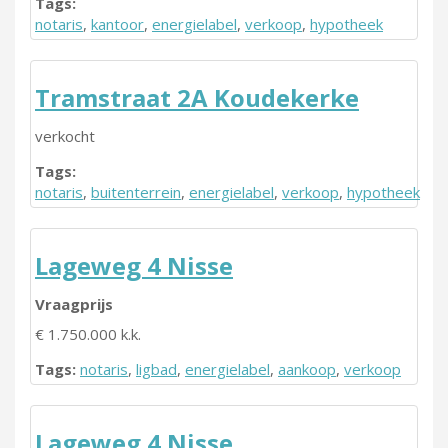
Tags:
notaris
,
kantoor
,
energielabel
,
verkoop
,
hypotheek
Tramstraat 2A Koudekerke
verkocht
Tags:
notaris
,
buitenterrein
,
energielabel
,
verkoop
,
hypotheek
Lageweg 4 Nisse
Vraagprijs
€ 1.750.000 k.k.
Tags:
notaris
,
ligbad
,
energielabel
,
aankoop
,
verkoop
Lageweg 4 Nisse