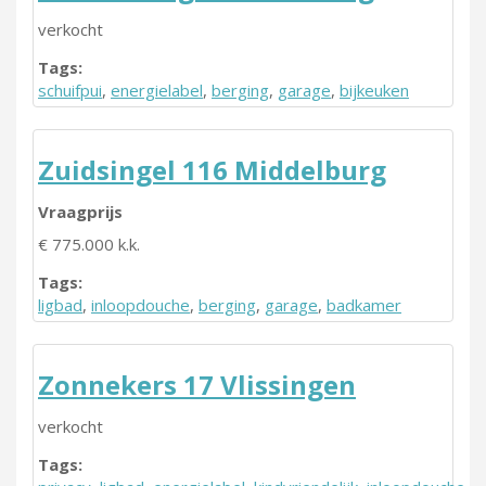
verkocht
Tags:
schuifpui
,
energielabel
,
berging
,
garage
,
bijkeuken
Zuidsingel 116 Middelburg
Vraagprijs
€ 775.000 k.k.
Tags:
ligbad
,
inloopdouche
,
berging
,
garage
,
badkamer
Zonnekers 17 Vlissingen
verkocht
Tags: