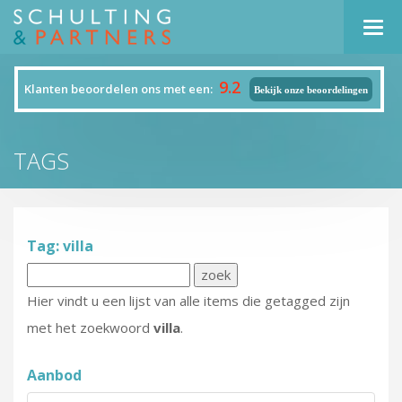
Navi
9.2
Klanten beoordelen ons met een:
Bekijk onze beoordelingen
TAGS
Tag: villa
Hier vindt u een lijst van alle items die getagged zijn
met het zoekwoord
villa
.
Aanbod