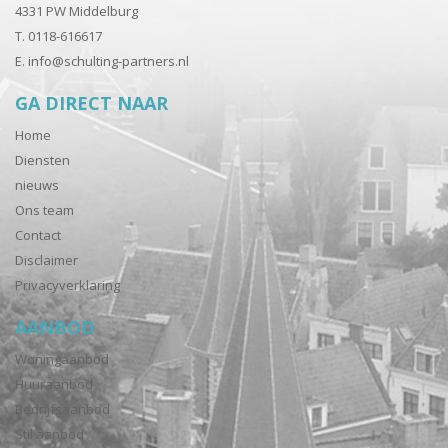
4331 PW Middelburg
T. 0118-616617
E.
info@schulting-partners.nl
GA DIRECT NAAR
Home
Diensten
nieuws
Ons team
Contact
Disclaimer
Privacyverklaring
AANBOD
Woningaanbod
Huuraanbod
Bedrijfsaanbod
Stil aanbod