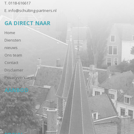
T. 0118-616617
E.
info@schulting-partners.nl
GA DIRECT NAAR
Home
Diensten
nieuws
Ons team
Contact
Disclaimer
Privacyverklaring
AANBOD
Woningaanbod
Huuraanbod
Bedrijfsaanbod
Stil aanbod