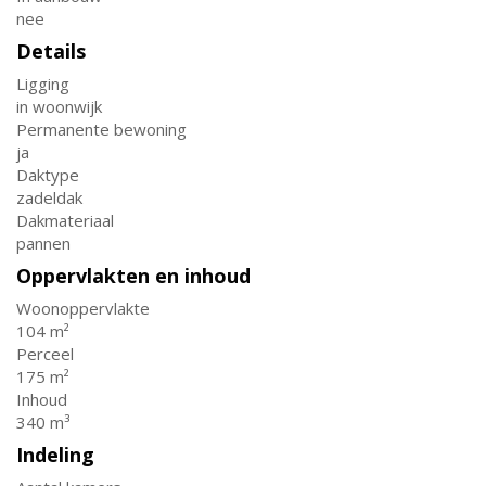
nee
Details
Ligging
in woonwijk
Permanente bewoning
ja
Daktype
zadeldak
Dakmateriaal
pannen
Oppervlakten en inhoud
Woonoppervlakte
104 m²
Perceel
175 m²
Inhoud
340 m³
Indeling