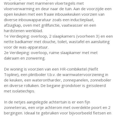
Woonkamer met marmeren vloertegels met
vloerverwarming en deur naar de tuin. Aan de voorzijde een
open keuken met een fraaie inbouwkeuken voorzien van
diverse inbouwapparatuur zoals een inductieplaat,
afzuigkap, oven met grillfunctie, vaatwasser en een
hardstenen werkblad.
1e Verdieping: overloop, 2 slaapkamers (voorheen 3) en een
nette badkamer met douche, toilet, wastafel en aansluiting
voor de was-apparatuur.
2e Verdieping: overloop, ruime slaapkamer met met
dakraam en zonwering.
De woning is voorzien van een HR-combiketel (Nefit
Topline), een plintboiler t.b.v. de warmwatervoorziening in
de keuken, een waterontharder, zonnepanelen, zonneboiler
en diverse rolluiken. De begane grondvloer is geïsoleerd
met isolatiechips.
In de netjes aangelegde achtertuin is er een fijn
zonneterras, een vrije achterom met overdekte poort en 2
bergingen. Ideaal te gebruiken voor bijvoorbeeld fietsen en