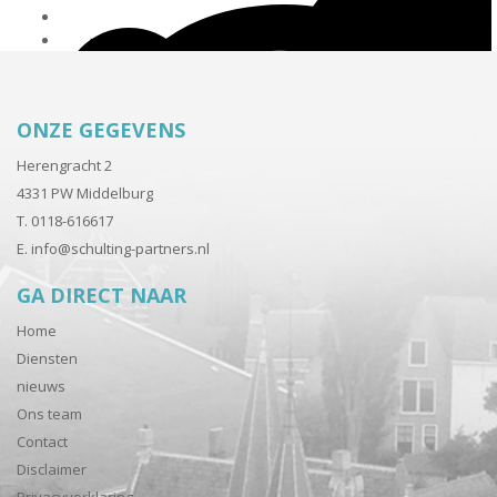
ONZE GEGEVENS
Herengracht 2
4331 PW Middelburg
T. 0118-616617
E.
info@schulting-partners.nl
GA DIRECT NAAR
Home
Diensten
nieuws
Ons team
Contact
Disclaimer