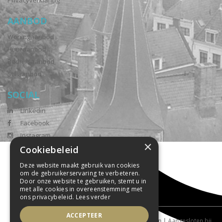
Privacyverklaring
AANBOD
Woningaanbod
Huuraanbod
Bedrijfsaanbod
Stil aanbod
SOCIAL
Linkedin
Facebook
Instagram
×
Cookiebeleid
Deze website maakt gebruik van cookies
om de gebruikerservaring te verbeteren.
Door onze website te gebruiken, stemt u in
met alle cookies in overeenstemming met
ons privacybeleid.
Lees verder
ACCEPTEER
Powered by Goes & Roos
Alle rechten voorbehouden
|
Aangesloten bij