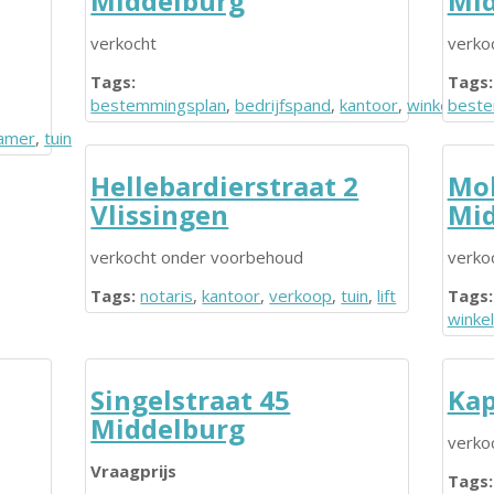
Middelburg
Mid
verkocht
verko
Tags:
Tags:
bestemmingsplan
,
bedrijfspand
,
kantoor
,
winkel
beste
,
wijn
kamer
,
tuin
Hellebardierstraat 2
Mol
Vlissingen
Mid
verkocht onder voorbehoud
verko
Tags:
notaris
,
kantoor
,
verkoop
,
tuin
,
lift
Tags:
winkel
Singelstraat 45
Kap
Middelburg
verko
Vraagprijs
Tags: