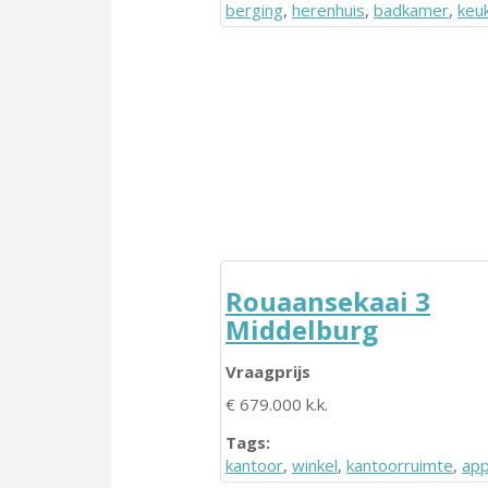
berging
,
herenhuis
,
badkamer
,
keu
Rouaansekaai 3
Middelburg
Vraagprijs
€ 679.000 k.k.
Tags:
kantoor
,
winkel
,
kantoorruimte
,
ap