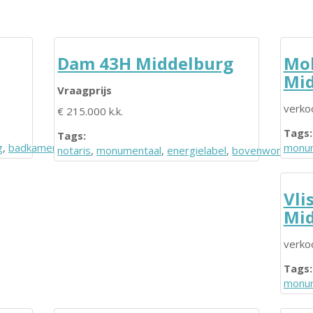
Dam 43H Middelburg
Mol
Mid
Vraagprijs
verko
€ 215.000 k.k.
Tags:
Tags:
g
,
badkamer
,
keuken
monum
notaris
,
monumentaal
,
energielabel
,
bovenwoning
,
he
Vli
Mid
verko
Tags:
monum