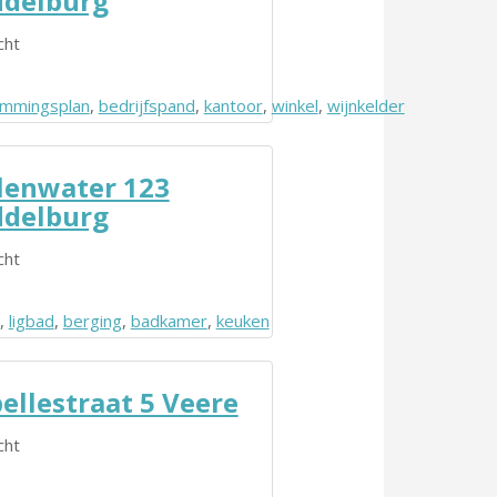
delburg
cht
mmingsplan
kelder
,
bedrijfspand
,
kantoor
,
winkel
,
wijnkelder
enwater 123
delburg
cht
,
ligbad
,
berging
,
badkamer
,
keuken
ellestraat 5 Veere
cht