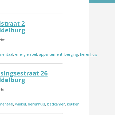
straat 2
delburg
cht
entaal
,
energielabel
,
appartement
,
berging
,
herenhuis
renhuis
ssingsestraat 26
delburg
cht
entaal
,
winkel
,
herenhuis
,
badkamer
,
keuken