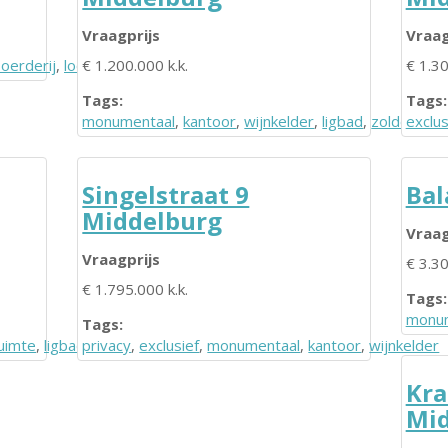
Vraagprijs
Vraag
oerderij
,
loods
€ 1.200.000 k.k.
€ 1.30
Tags:
Tags:
monumentaal
,
kantoor
,
wijnkelder
,
ligbad
,
zolderruim
exclus
Singelstraat 9
Bal
Middelburg
Vraag
Vraagprijs
€ 3.30
€ 1.795.000 k.k.
Tags:
monum
Tags:
ruimte
,
ligbad
privacy
,
exclusief
,
monumentaal
,
kantoor
,
wijnkelder
Kra
Mid