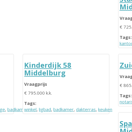
Mid
Vraag
€ 725.
Tags:
kanto
Kinderdijk 58
Zui
Middelburg
Vraag
Vraagprijs
€ 865.
€ 795.000 k.k.
Tags:
notari
Tags:
age
,
badkamer
winkel
,
ligbad
,
badkamer
,
dakterras
,
keuken
Spa
Mid