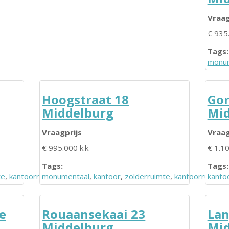
Vraag
€ 935.
Tags:
monum
Hoogstraat 18
Gor
Middelburg
Mid
Vraagprijs
Vraag
€ 995.000 k.k.
€ 1.10
Tags:
Tags:
te
,
kantoorruimte
monumentaal
,
herenhuis
,
kantoor
,
zolderruimte
,
kantoorruimte
kanto
,
e
Rouaansekaai 23
Lan
Middelburg
Mid