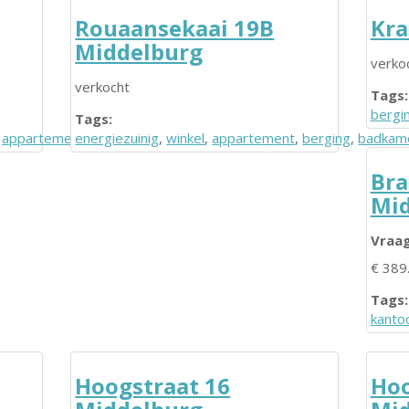
Rouaansekaai 19B
Kra
Middelburg
verko
verkocht
Tags:
bergi
Tags:
,
appartement
energiezuinig
,
badkamer
,
winkel
,
appartement
,
berging
,
badkam
Bra
Mid
Vraag
€ 389.
Tags:
kanto
Hoogstraat 16
Hoo