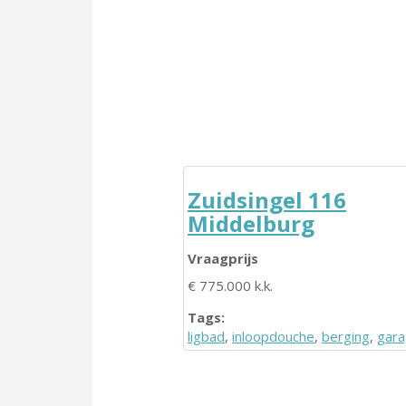
Zuidsingel 116
Middelburg
Vraagprijs
€ 775.000 k.k.
Tags:
ligbad
,
inloopdouche
,
berging
,
gar