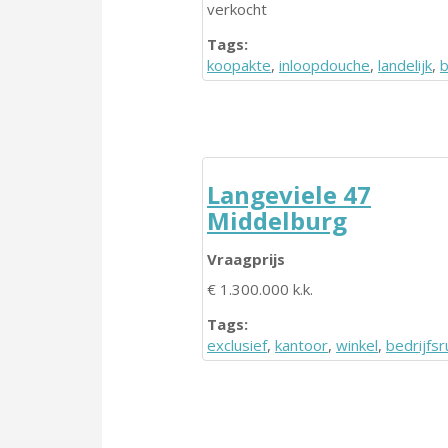
verkocht
Tags:
koopakte
,
inloopdouche
,
landelijk
,
b
Langeviele 47
Middelburg
Vraagprijs
€ 1.300.000 k.k.
Tags:
exclusief
,
kantoor
,
winkel
,
bedrijfs