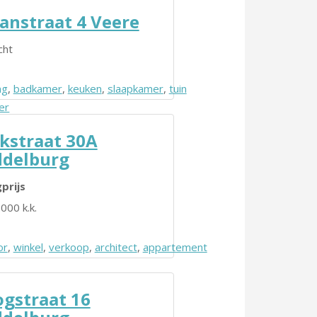
anstraat 4 Veere
cht
ng
,
badkamer
,
keuken
,
slaapkamer
,
tuin
er
kstraat 30A
delburg
prijs
000 k.k.
or
,
winkel
,
verkoop
,
architect
,
appartement
gstraat 16