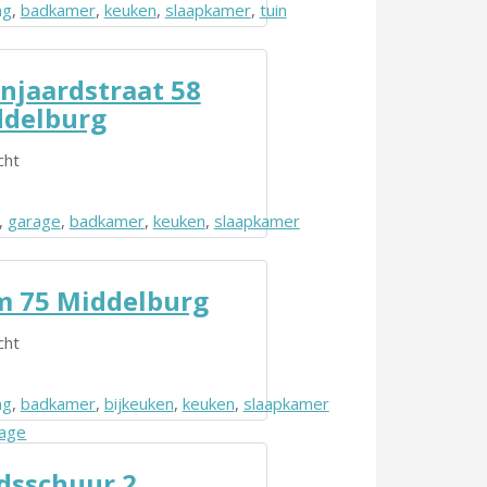
ng
,
badkamer
,
keuken
,
slaapkamer
,
tuin
njaardstraat 58
delburg
cht
,
garage
,
badkamer
,
keuken
,
slaapkamer
 75 Middelburg
cht
ng
,
badkamer
,
bijkeuken
,
keuken
,
slaapkamer
age
dsschuur 2