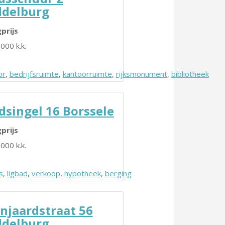
delburg
prijs
000 k.k.
or
,
bedrijfsruimte
,
kantoorruimte
,
rijksmonument
,
bibliotheek
dsingel 16 Borssele
prijs
000 k.k.
s
,
ligbad
,
verkoop
,
hypotheek
,
berging
njaardstraat 56
delburg