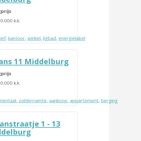
prijs
0.000 k.k.
te
ief
,
kantoor
,
winkel
,
ligbad
,
energielabel
ans 11 Middelburg
prijs
0.000 k.k.
entaal
,
zolderruimte
,
aankoop
,
appartement
,
berging
anstraatje 1 - 13
delburg