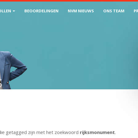
OLLEN
BEOORDELINGEN
NVM NIEUWS
ONS TEAM
P
S
ms die getagged zijn met het zoekwoord
rijksmonument
.