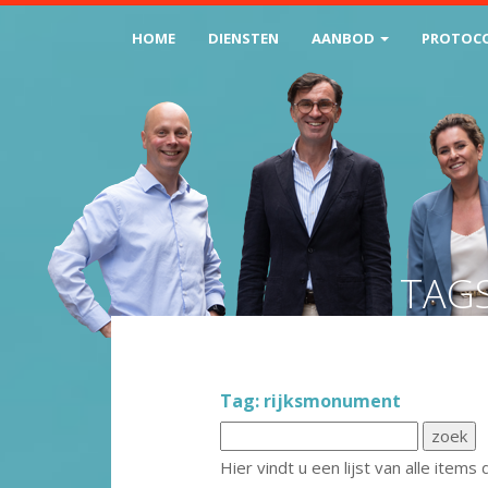
HOME
DIENSTEN
AANBOD
PROTOC
TAG
Tag: rijksmonument
Hier vindt u een lijst van alle ite