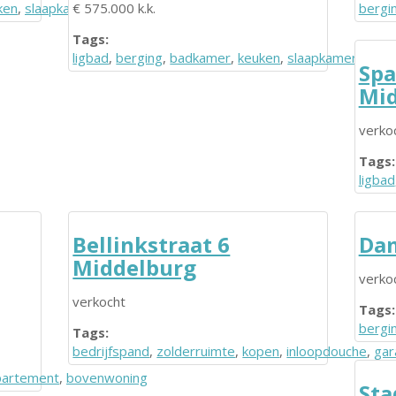
ken
,
slaapkamer
€ 575.000 k.k.
bergi
Tags:
ligbad
,
berging
,
badkamer
,
keuken
,
slaapkamer
Spa
Mid
verko
Tags:
ligbad
Bellinkstraat 6
Dam
Middelburg
verko
verkocht
Tags:
bergi
Tags:
bedrijfspand
,
zolderruimte
,
kopen
,
inloopdouche
,
gar
partement
,
bovenwoning
Sta