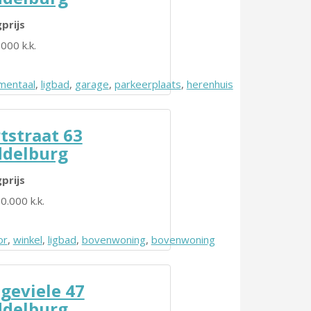
prijs
000 k.k.
entaal
,
ligbad
,
garage
,
parkeerplaats
,
herenhuis
tstraat 63
delburg
prijs
0.000 k.k.
or
herenhuis
,
winkel
,
ligbad
,
bovenwoning
,
bovenwoning
geviele 47
delburg