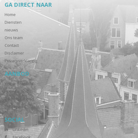
GA DIRECT NAAR
Home
Diensten
nieuws
Ons team
Contact
Disclaimer
Privacyverklaring
AANBOD
Woningaanbod
Huuraanbod
Bedrijfsaanbod
Stil aanbod
SOCIAL
Linkedin
Facebook