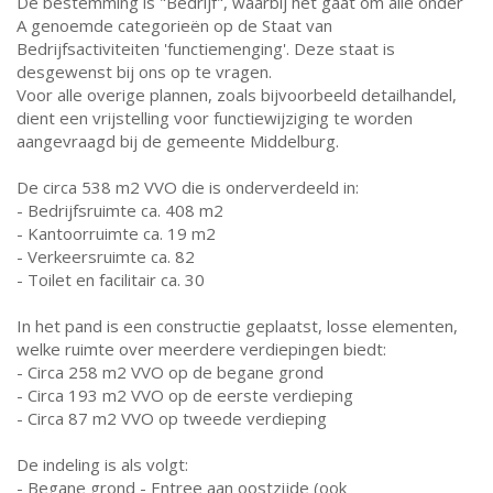
De bestemming is "Bedrijf", waarbij het gaat om alle onder
A genoemde categorieën op de Staat van
Bedrijfsactiviteiten 'functiemenging'. Deze staat is
desgewenst bij ons op te vragen.
Voor alle overige plannen, zoals bijvoorbeeld detailhandel,
dient een vrijstelling voor functiewijziging te worden
aangevraagd bij de gemeente Middelburg.
De circa 538 m2 VVO die is onderverdeeld in:
- Bedrijfsruimte ca. 408 m2
- Kantoorruimte ca. 19 m2
- Verkeersruimte ca. 82
- Toilet en facilitair ca. 30
In het pand is een constructie geplaatst, losse elementen,
welke ruimte over meerdere verdiepingen biedt:
- Circa 258 m2 VVO op de begane grond
- Circa 193 m2 VVO op de eerste verdieping
- Circa 87 m2 VVO op tweede verdieping
De indeling is als volgt:
- Begane grond - Entree aan oostzijde (ook