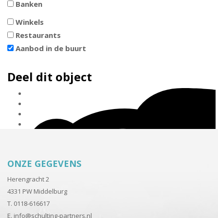
Banken
Winkels
Restaurants
Aanbod in de buurt
Deel dit object
ONZE GEGEVENS
Herengracht 2
4331 PW Middelburg
T. 0118-616617
E.
info@schulting-partners.nl