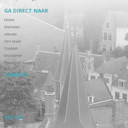
GA DIRECT NAAR
Home
Diensten
nieuws
Ons team
Contact
Disclaimer
Privacyverklaring
AANBOD
Woningaanbod
Huuraanbod
Bedrijfsaanbod
Stil aanbod
SOCIAL
Linkedin