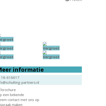
ergroot
ergroot
Vergroot
ergroot
Vergroot
eer informatie
118-616617
fo@schulting-partners.nl
brochure
ip een bekende
eem contact met ons op
fspraak maken