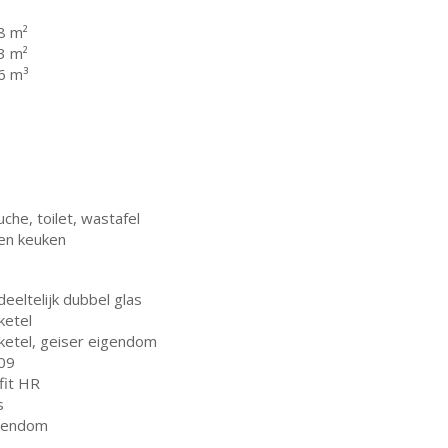
8 m²
3 m²
6 m³
che, toilet, wastafel
en keuken
eeltelijk dubbel glas
ketel
 ketel, geiser eigendom
09
fit HR
s
gendom