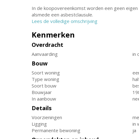
In de koopovereenkomst worden een geen eigen 
alsmede een asbestclausule.
Lees de volledige omschrijving
Kenmerken
Overdracht
Aanvaarding
in 
Bouw
Soort woning
ee
Type woning
hal
Soort bouw
be
Bouwjaar
19
In aanbouw
ne
Details
Voorzieningen
mec
Ligging
in
Permanente bewoning
ja