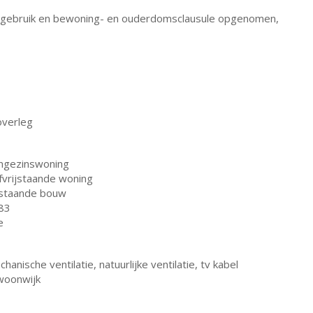
gebruik en bewoning- en ouderdomsclausule opgenomen,
overleg
ngezinswoning
fvrijstaande woning
staande bouw
83
e
hanische ventilatie, natuurlijke ventilatie, tv kabel
 woonwijk