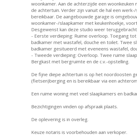
woonkamer. Aan de achterzijde een woonkeuken m
de achtertuin. Verder zijn vanuit de hal een wer
bereikbaar. De aangebouwde garage is omgebou
woonkamer-/slaapkamer met keukenhoekje, voorts
Desgewenst kan deze studio weer teruggebracht
- Eerste verdieping: Ruime overloop. Toegang to
badkamer met wastafel, douche en toilet. Twee s
badkamer gesitueerd met eveneens wastafel, douc
- Tweede verdieping: Overloop. Twee ruime slaap
Bergkast met bergruimte en de c.v.-opstelling.
De fijne diepe achtertuin is op het noordoosten g
(fietsen)berging en is bereikbaar via een achterom
Een ruime woning met veel slaapkamers en badkam
Bezichtigingen vinden op afspraak plaats.
De oplevering is in overleg.
Keuze notaris is voorbehouden aan verkoper.