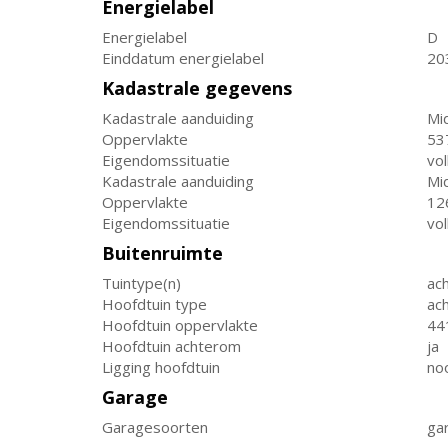
Energielabel
Energielabel
D
Einddatum energielabel
20
Kadastrale gegevens
Kadastrale aanduiding
Mi
Oppervlakte
53
Eigendomssituatie
vo
Kadastrale aanduiding
Mi
Oppervlakte
12
Eigendomssituatie
vo
Buitenruimte
Tuintype(n)
ach
Hoofdtuin type
ach
Hoofdtuin oppervlakte
44
Hoofdtuin achterom
ja
Ligging hoofdtuin
no
Garage
Garagesoorten
ga