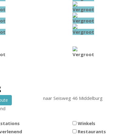
ot
Vergroot
ot
Vergroot
ot
Vergroot
ot
Vergroot
g
naar
Seisweg 46
Middelburg
oute
and
stations
Winkels
verlenend
Restaurants