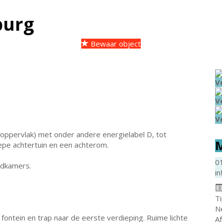
burg
Bewaar object
V
V
V
oppervlak) met onder andere energielabel D, tot
M
e achtertuin en een achterom.
0
adkamers.
in
T
N
 fontein en trap naar de eerste verdieping. Ruime lichte
A