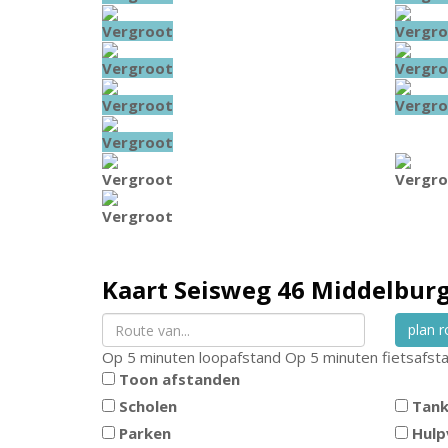
Vergroot
Vergro
Vergroot
Vergro
Vergroot
Vergro
Vergroot
Vergroot
Vergro
Vergroot
Kaart
Seisweg 46
Middelbur
plan r
Op 5 minuten loopafstand
Op 5 minuten fietsafst
Toon afstanden
Scholen
Tank
Parken
Hulp