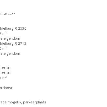
33-02-27
ddelburg R 2530
7 m²
lle eigendom
ddelburg R 2713
6 m²
lle eigendom
tertuin
tertuin
1 m²
ordoost
rage mogelijk, parkeerplaats