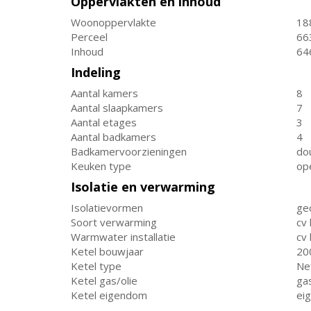
Oppervlakten en inhoud
Woonoppervlakte
18
Perceel
66
Inhoud
64
Indeling
Aantal kamers
8
Aantal slaapkamers
7
Aantal etages
3
Aantal badkamers
4
Badkamervoorzieningen
dou
Keuken type
op
Isolatie en verwarming
Isolatievormen
ged
Soort verwarming
cv 
Warmwater installatie
cv
Ketel bouwjaar
20
Ketel type
Ne
Ketel gas/olie
ga
Ketel eigendom
ei