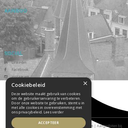
AANBOD
Woningaanbod
Huuraanbod
Bedrijfsaanbod
Stil aanbod
SOCIAL
Linkedin
Facebook
Instagram
×
Cookiebeleid
Deze website maakt gebruik van cookies
om de gebruikerservaring te verbeteren.
Door onze website te gebruiken, stemt u in
met alle cookies in overeenstemming met
ons privacybeleid.
Lees verder
ACCEPTEER
Powered by Goes & Roos
Alle rechten voorbehouden
|
Aangesloten bij