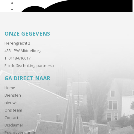
ONZE GEGEVENS
Herengracht 2
4331 PW Middelburg
T. 0118-616617
E.
info@schulting-partners.nl
GA DIRECT NAAR
Home
Diensten
nieuws
Ons team
Contact
Disclaimer
Privacyverklaring