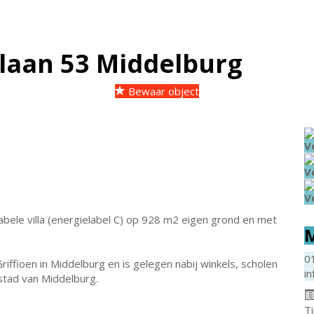
laan 53
Middelburg
Bewaar object
V
V
V
tabele villa (energielabel C) op 928 m2 eigen grond en met
M
0
riffioen in Middelburg en is gelegen nabij winkels, scholen
in
stad van Middelburg.
T