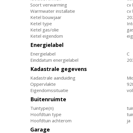
Soort verwarming
cv 
Warmwater installatie
cv 
Ketel bouwjaar
20
Ketel type
In
Ketel gas/olie
ga
Ketel eigendom
ei
Energielabel
Energielabel
C
Einddatum energielabel
20
Kadastrale gegevens
Kadastrale aanduiding
Mi
Oppervlakte
92
Eigendomssituatie
vo
Buitenruimte
Tuintype(n)
tu
Hoofdtuin type
tu
Hoofdtuin achterom
ja
Garage