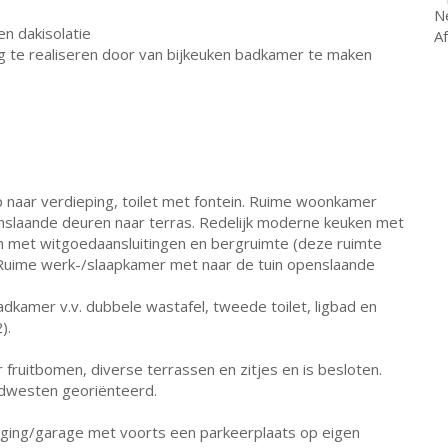
N
en dakisolatie
A
 te realiseren door van bijkeuken badkamer te maken
 naar verdieping, toilet met fontein. Ruime woonkamer
nslaande deuren naar terras. Redelijk moderne keuken met
n met witgoedaansluitingen en bergruimte (deze ruimte
uime werk-/slaapkamer met naar de tuin openslaande
adkamer v.v. dubbele wastafel, tweede toilet, ligbad en
).
fruitbomen, diverse terrassen en zitjes en is besloten.
idwesten georiënteerd.
rging/garage met voorts een parkeerplaats op eigen