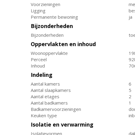
Voorzieningen
mec
Ligging
bes
Permanente bewoning
ja
Bijzonderheden
Bijzonderheden
to
Oppervlakten en inhoud
Woonoppervlakte
19
Perceel
92
Inhoud
70
Indeling
Aantal kamers
6
Aantal slaapkamers
5
Aantal etages
2
Aantal badkamers
1
Badkamervoorzieningen
dou
Keuken type
in
Isolatie en verwarming
Isolatievormen
dak