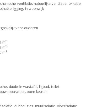
hanische ventilatie, natuurlijke ventilatie, tv kabel
chutte ligging, in woonwijk
egankelijk voor ouderen
8 m²
8 m²
6 m³
che, dubbele wastafel, ligbad, toilet
bouwapparatuur, open keuken
isolatie, dubbel glas, muurisolatie, vloerisolatie