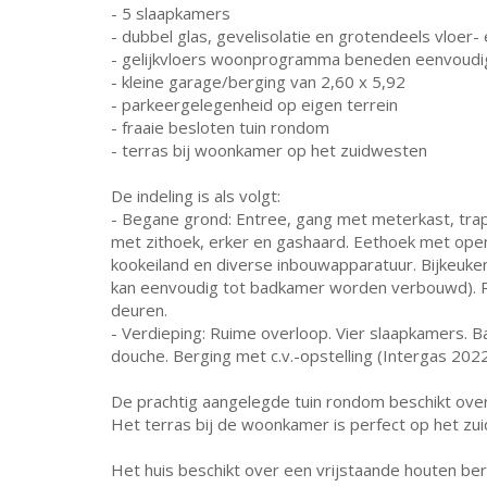
- 5 slaapkamers
- dubbel glas, gevelisolatie en grotendeels vloer- 
- gelijkvloers woonprogramma beneden eenvoudig
- kleine garage/berging van 2,60 x 5,92
- parkeergelegenheid op eigen terrein
- fraaie besloten tuin rondom
- terras bij woonkamer op het zuidwesten
De indeling is als volgt:
- Begane grond: Entree, gang met meterkast, trap
met zithoek, erker en gashaard. Eethoek met ope
kookeiland en diverse inbouwapparatuur. Bijkeuke
kan eenvoudig tot badkamer worden verbouwd). R
deuren.
- Verdieping: Ruime overloop. Vier slaapkamers. B
douche. Berging met c.v.-opstelling (Intergas 2022
De prachtig aangelegde tuin rondom beschikt over 
Het terras bij de woonkamer is perfect op het zu
Het huis beschikt over een vrijstaande houten be