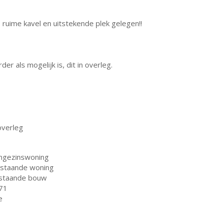
 ruime kavel en uitstekende plek gelegen!!
der als mogelijk is, dit in overleg.
overleg
ngezinswoning
ijstaande woning
staande bouw
71
e