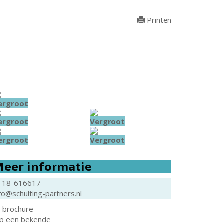
Printen
ergroot
ergroot
Vergroot
ergroot
Vergroot
eer informatie
118-616617
fo@schulting-partners.nl
brochure
ip een bekende