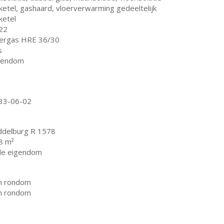
ketel, gashaard, vloerverwarming gedeeltelijk
ketel
22
tergas HRE 36/30
s
gendom
33-06-02
ddelburg R 1578
8 m²
lle eigendom
in rondom
in rondom