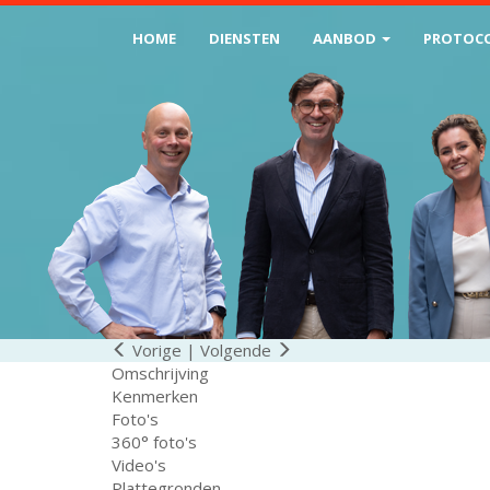
HOME
DIENSTEN
AANBOD
PROTOC
Vorige
|
Volgende
Omschrijving
Kenmerken
Foto's
360° foto's
Video's
Plattegronden