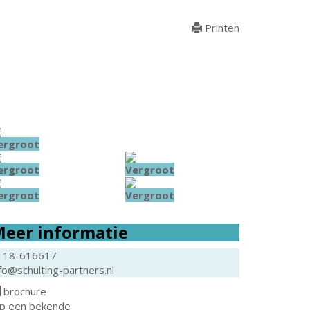
Printen
ergroot
ergroot
Vergroot
ergroot
Vergroot
eer informatie
118-616617
fo@schulting-partners.nl
brochure
ip een bekende