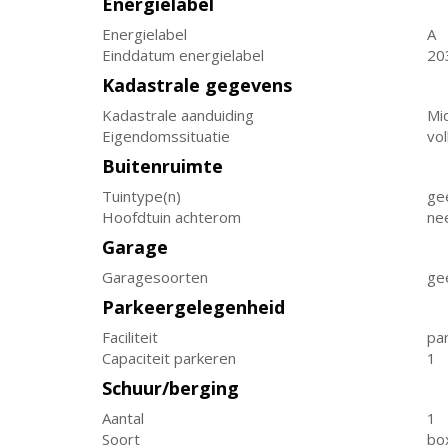
Energielabel
Energielabel
A
Einddatum energielabel
20
Kadastrale gegevens
Kadastrale aanduiding
Mi
Eigendomssituatie
vo
Buitenruimte
Tuintype(n)
ge
Hoofdtuin achterom
ne
Garage
Garagesoorten
ge
Parkeergelegenheid
Faciliteit
pa
Capaciteit parkeren
1
Schuur/berging
Aantal
1
Soort
bo