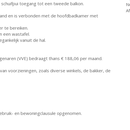
 schuifpui toegang tot een tweede balkon.
N
A
wand en is verbonden met de hoofdbadkamer met
r te bereiken.
 een wastafel.
gankelijk vanuit de hal.
igenaren (VVE) bedraagt thans € 188,06 per maand.
 van voorzieningen, zoals diverse winkels, de bakker, de
ebruik- en bewoningclausule opgenomen.