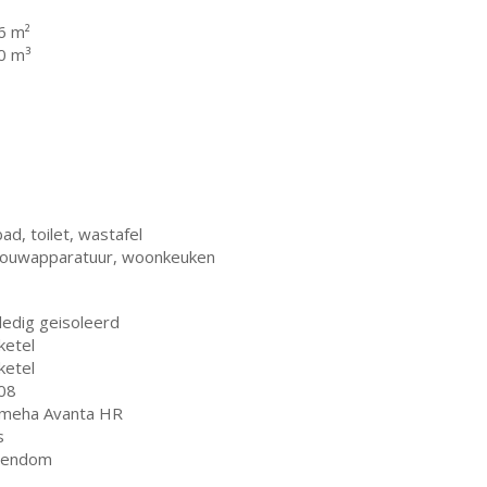
6 m²
0 m³
bad, toilet, wastafel
bouwapparatuur, woonkeuken
ledig geisoleerd
ketel
ketel
08
meha Avanta HR
s
gendom