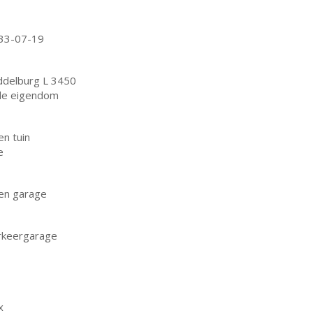
33-07-19
ddelburg L 3450
lle eigendom
en tuin
e
en garage
rkeergarage
x