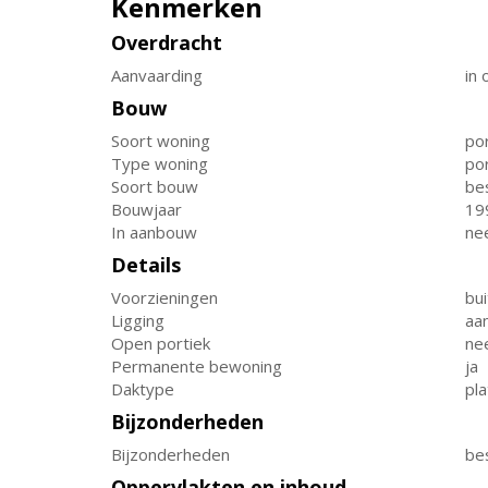
Kenmerken
Overdracht
Aanvaarding
in 
Bouw
Soort woning
por
Type woning
por
Soort bouw
be
Bouwjaar
19
In aanbouw
ne
Details
Voorzieningen
bui
Ligging
aa
Open portiek
ne
Permanente bewoning
ja
Daktype
pla
Bijzonderheden
Bijzonderheden
be
Oppervlakten en inhoud