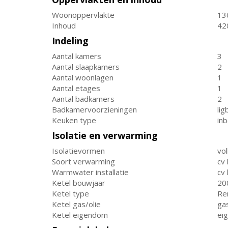
Woonoppervlakte
13
Inhoud
42
Indeling
Aantal kamers
3
Aantal slaapkamers
2
Aantal woonlagen
1
Aantal etages
1
Aantal badkamers
2
Badkamervoorzieningen
lig
Keuken type
in
Isolatie en verwarming
Isolatievormen
vol
Soort verwarming
cv 
Warmwater installatie
cv 
Ketel bouwjaar
20
Ketel type
Re
Ketel gas/olie
ga
Ketel eigendom
ei