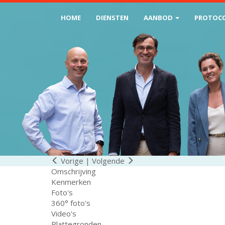
HOME
DIENSTEN
AANBOD
PROTOC
Vorige
|
Volgende
Omschrijving
Kenmerken
Foto's
360° foto's
Video's
Plattegronden