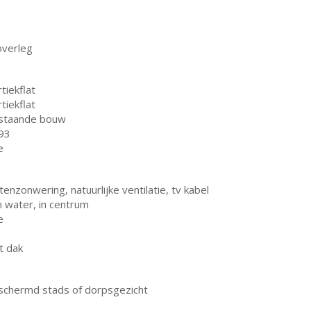
overleg
tiekflat
tiekflat
staande bouw
93
e
tenzonwering, natuurlijke ventilatie, tv kabel
n water, in centrum
e
t dak
schermd stads of dorpsgezicht