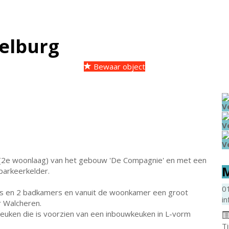
elburg
Bewaar object
V
V
V
(2e woonlaag) van het gebouw 'De Compagnie' en met een
M
 parkeerkelder.
0
s en 2 badkamers en vanuit de woonkamer een groot
in
r Walcheren.
euken die is voorzien van een inbouwkeuken in L-vorm
T