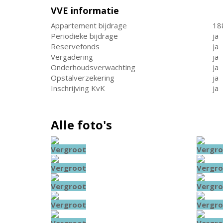
VVE informatie
Appartement bijdrage
18
Periodieke bijdrage
ja
Reservefonds
ja
Vergadering
ja
Onderhoudsverwachting
ja
Opstalverzekering
ja
Inschrijving KvK
ja
Alle foto's
Vergroot
Vergro
Vergroot
Vergro
Vergroot
Vergro
Vergroot
Vergro