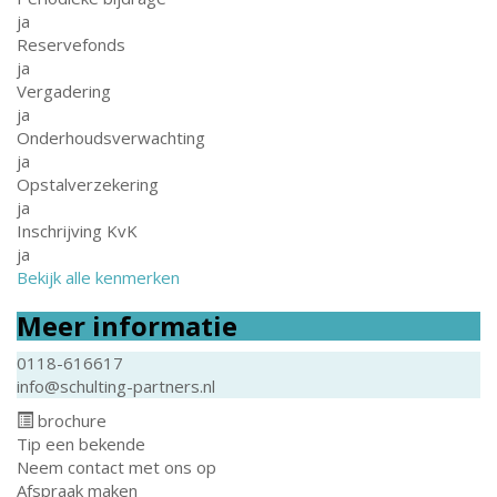
ja
Reservefonds
ja
Vergadering
ja
Onderhoudsverwachting
ja
Opstalverzekering
ja
Inschrijving KvK
ja
Bekijk alle kenmerken
Meer informatie
0118-616617
info@schulting-partners.nl
brochure
Tip een bekende
Neem contact met ons op
Afspraak maken