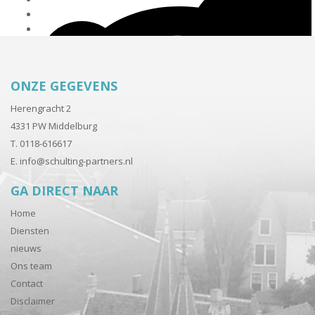
ONZE GEGEVENS
Herengracht 2
4331 PW Middelburg
T. 0118-616617
E.
info@schulting-partners.nl
GA DIRECT NAAR
Home
Diensten
nieuws
Ons team
Contact
Disclaimer