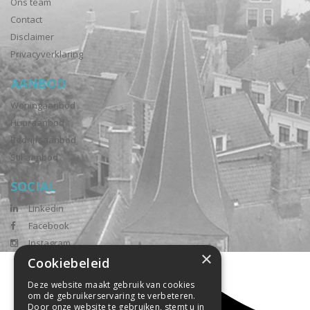
Ons team
Contact
Disclaimer
Privacyverklaring
AANBOD
Woningaanbod
Huuraanbod
Bedrijfsaanbod
Stil aanbod
SOCIAL
Linkedin
Facebook
Instagram
×
Cookiebeleid
Deze website maakt gebruik van cookies
om de gebruikerservaring te verbeteren.
Door onze website te gebruiken, stemt u in