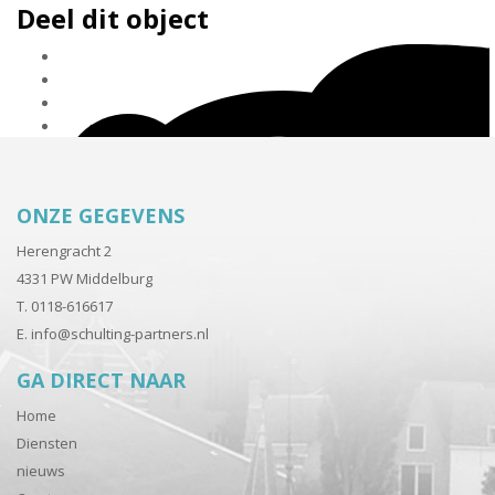
Deel dit object
ONZE GEGEVENS
Herengracht 2
4331 PW Middelburg
T. 0118-616617
E.
info@schulting-partners.nl
GA DIRECT NAAR
Home
Diensten
nieuws