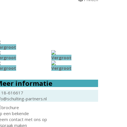
ergroot
ergroot
Vergroot
ergroot
Vergroot
eer informatie
118-616617
fo@schulting-partners.nl
brochure
ip een bekende
eem contact met ons op
fspraak maken