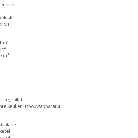
 centrum
deldak
nnen
1 m²
 m²
5 m³
che, toilet
chte keuken, inbouwapparatuur
isolatie
ketel
ketel