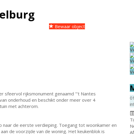
elburg
Bewaar object
V
V
V
M
der sfeervol rijksmonument genaamd "'t Nantes
0
at van onderhoud en beschikt onder meer over 4
in
tuin met achterom.
T
ap naar de eerste verdieping. Toegang tot woonkamer en
N
aan de voorzijde van de woning. Het keukenblok is
A