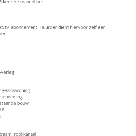
,5 keer de maandhuur.
rnet/tv-abonnement. Huurder dient hiervoor zelf een
ier.
overleg
ngezinswoning
ssenwoning
staande bouw
38
e
kraam, rookkanaal