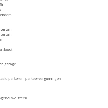
it
s
gendom
tertuin
tertuin
 m²
ordoost
en garage
taald parkeren, parkeervergunningen
ngebouwd steen