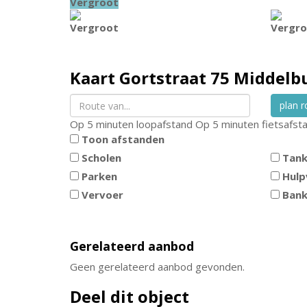
Vergroot
Vergroot
Vergro
Kaart
Gortstraat 75
Middelb
plan r
Op 5 minuten loopafstand
Op 5 minuten fietsafst
Toon afstanden
Scholen
Tank
Parken
Hulp
Vervoer
Ban
Gerelateerd aanbod
Geen gerelateerd aanbod gevonden.
Deel dit object