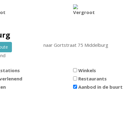
ot
Vergroot
urg
naar
Gortstraat 75
Middelburg
oute
and
stations
Winkels
verlenend
Restaurants
ken
Aanbod in de buurt