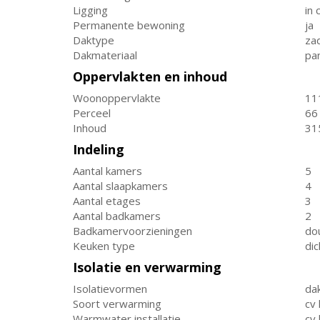
Ligging
in
Permanente bewoning
ja
Daktype
za
Dakmateriaal
pa
Oppervlakten en inhoud
Woonoppervlakte
11
Perceel
66
Inhoud
31
Indeling
Aantal kamers
5
Aantal slaapkamers
4
Aantal etages
3
Aantal badkamers
2
Badkamervoorzieningen
dou
Keuken type
di
Isolatie en verwarming
Isolatievormen
dak
Soort verwarming
cv 
Warmwater installatie
cv 