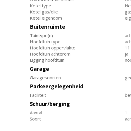
Ketel type
Nef
Ketel gas/olie
ga
Ketel eigendom
ei
Buitenruimte
Tuintype(n)
ach
Hoofdtuin type
ach
Hoofdtuin oppervlakte
11
Hoofdtuin achterom
ja
Ligging hoofdtuin
no
Garage
Garagesoorten
ge
Parkeergelegenheid
Faciliteit
be
Schuur/berging
Aantal
1
Soort
aa