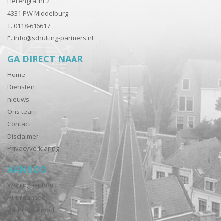
Herengracht 2
4331 PW Middelburg
T. 0118-616617
E.
info@schulting-partners.nl
GA DIRECT NAAR
Home
Diensten
nieuws
Ons team
Contact
Disclaimer
Privacyverklaring
AANBOD
Woningaanbod
Huuraanbod
Bedrijfsaanbod