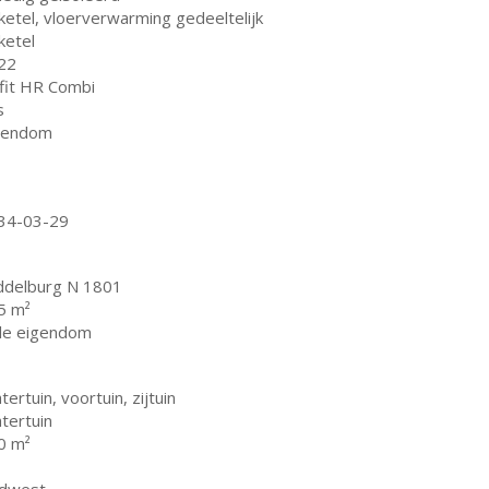
ketel, vloerverwarming gedeeltelijk
ketel
22
fit HR Combi
s
gendom
34-03-29
ddelburg N 1801
5 m²
lle eigendom
tertuin, voortuin, zijtuin
tertuin
0 m²