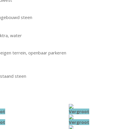
idwest
ngebouwd steen
ktra, water
 eigen terrein, openbaar parkeren
jstaand steen
ot
Vergroot
ot
Vergroot