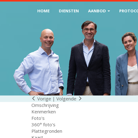
HOME
DIENSTEN
AANBOD
PROTOC
Vorige
|
Volgende
Omschrijving
Kenmerken
Foto's
360° foto's
Plattegronden
Kaart