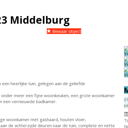
23
Middelburg
Bewaar object
V
V
V
een heerlijke tuin, gelegen aan de geliefde
M
t onder meer een fijne woonkeuken, een grote woonkamer
0
en een vernieuwde badkamer.
in
rmige woonkamer met gashaard, houten vloer,
T
 aan de achterzijde deuren naar de tuin, complete en nette
N