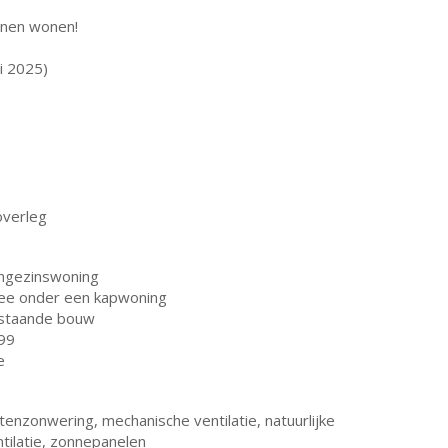
unnen wonen!
i 2025)
overleg
ngezinswoning
ee onder een kapwoning
staande bouw
99
e
tenzonwering, mechanische ventilatie, natuurlijke
tilatie, zonnepanelen