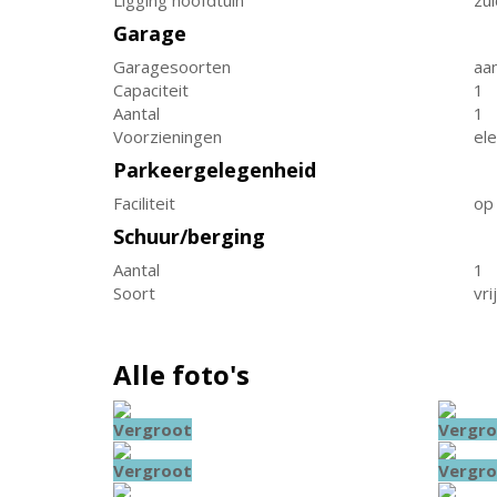
Ligging hoofdtuin
zu
Garage
Garagesoorten
aa
Capaciteit
1
Aantal
1
Voorzieningen
ele
Parkeergelegenheid
Faciliteit
op
Schuur/berging
Aantal
1
Soort
vri
Alle foto's
Vergroot
Vergro
Vergroot
Vergro