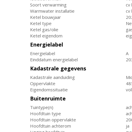
Soort verwarming
cv 
Warmwater installatie
cv 
Ketel bouwjaar
20
Ketel type
Ne
Ketel gas/olie
ga
Ketel eigendom
ei
Energielabel
Energielabel
A
Einddatum energielabel
20
Kadastrale gegevens
Kadastrale aanduiding
Mi
Oppervlakte
48
Eigendomssituatie
vo
Buitenruimte
Tuintype(n)
ach
Hoofdtuin type
ach
Hoofdtuin oppervlakte
20
Hoofdtuin achterom
ja