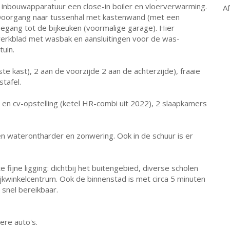
e inbouwapparatuur een close-in boiler en vloerverwarming.
A
. Doorgang naar tussenhal met kastenwand (met een
oegang tot de bijkeuken (voormalige garage). Hier
erkblad met wasbak en aansluitingen voor de was-
tuin.
e kast), 2 aan de voorzijde 2 aan de achterzijde), fraaie
tafel.
en cv-opstelling (ketel HR-combi uit 2022), 2 slaapkamers
n waterontharder en zonwering. Ook in de schuur is er
e fijne ligging: dichtbij het buitengebied, diverse scholen
jkwinkelcentrum. Ook de binnenstad is met circa 5 minuten
 snel bereikbaar.
ere auto's.