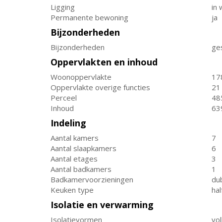
Ligging
in
Permanente bewoning
ja
Bijzonderheden
Bijzonderheden
ge
Oppervlakten en inhoud
Woonoppervlakte
17
Oppervlakte overige functies
21
Perceel
48
Inhoud
63
Indeling
Aantal kamers
7
Aantal slaapkamers
6
Aantal etages
3
Aantal badkamers
1
Badkamervoorzieningen
dub
Keuken type
ha
Isolatie en verwarming
Isolatievormen
vol