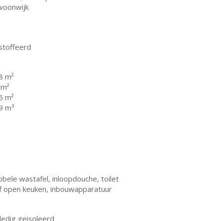
 woonwijk
stoffeerd
8 m²
 m²
5 m²
9 m³
bele wastafel, inloopdouche, toilet
lf open keuken, inbouwapparatuur
ledig geisoleerd