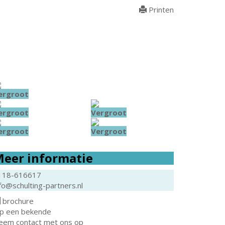
Printen
ergroot
ergroot
Vergroot
ergroot
Vergroot
eer informatie
118-616617
fo@schulting-partners.nl
brochure
ip een bekende
eem contact met ons op