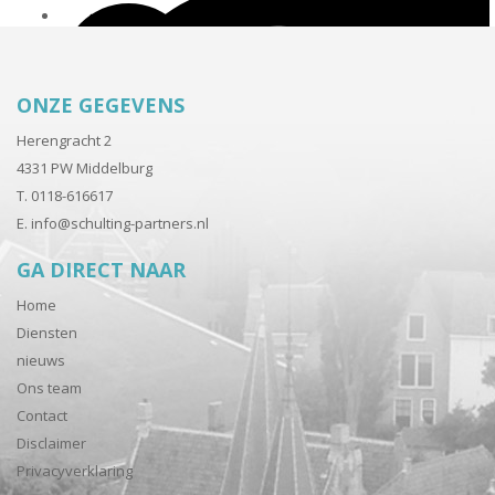
ONZE GEGEVENS
Herengracht 2
4331 PW Middelburg
T. 0118-616617
E.
info@schulting-partners.nl
GA DIRECT NAAR
Home
Diensten
nieuws
Ons team
Contact
Disclaimer
Privacyverklaring