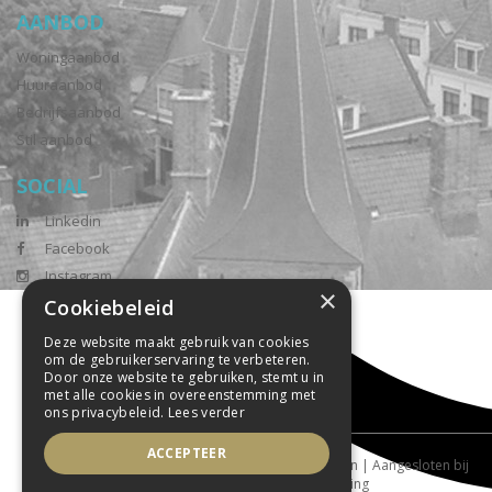
AANBOD
Woningaanbod
Huuraanbod
Bedrijfsaanbod
Stil aanbod
SOCIAL
Linkedin
Facebook
Instagram
×
Cookiebeleid
Deze website maakt gebruik van cookies
om de gebruikerservaring te verbeteren.
Door onze website te gebruiken, stemt u in
met alle cookies in overeenstemming met
ons privacybeleid.
Lees verder
ACCEPTEER
Powered by Goes & Roos
Alle rechten voorbehouden
|
Aangesloten bij
tophuis.nl
|
Sitemap
|
Privacyverklaring