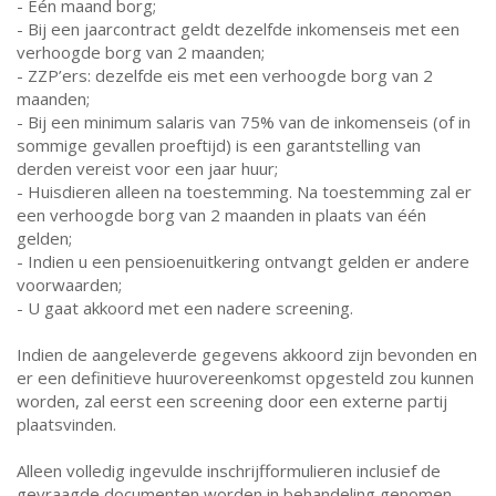
- Eén maand borg;
- Bij een jaarcontract geldt dezelfde inkomenseis met een
verhoogde borg van 2 maanden;
- ZZP’ers: dezelfde eis met een verhoogde borg van 2
maanden;
- Bij een minimum salaris van 75% van de inkomenseis (of in
sommige gevallen proeftijd) is een garantstelling van
derden vereist voor een jaar huur;
- Huisdieren alleen na toestemming. Na toestemming zal er
een verhoogde borg van 2 maanden in plaats van één
gelden;
- Indien u een pensioenuitkering ontvangt gelden er andere
voorwaarden;
- U gaat akkoord met een nadere screening.
Indien de aangeleverde gegevens akkoord zijn bevonden en
er een definitieve huurovereenkomst opgesteld zou kunnen
worden, zal eerst een screening door een externe partij
plaatsvinden.
Alleen volledig ingevulde inschrijfformulieren inclusief de
gevraagde documenten worden in behandeling genomen.