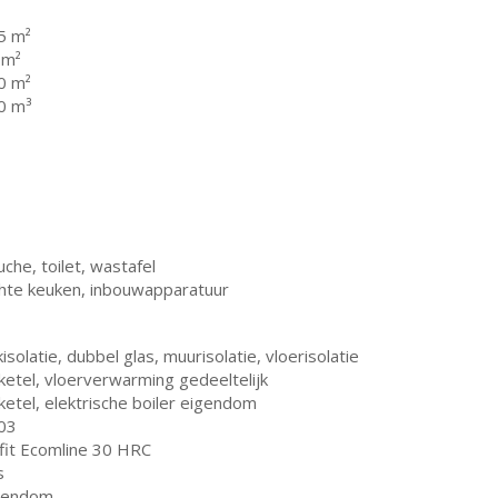
5 m²
 m²
0 m²
0 m³
che, toilet, wastafel
chte keuken, inbouwapparatuur
isolatie, dubbel glas, muurisolatie, vloerisolatie
ketel, vloerverwarming gedeeltelijk
ketel, elektrische boiler eigendom
03
fit Ecomline 30 HRC
s
gendom