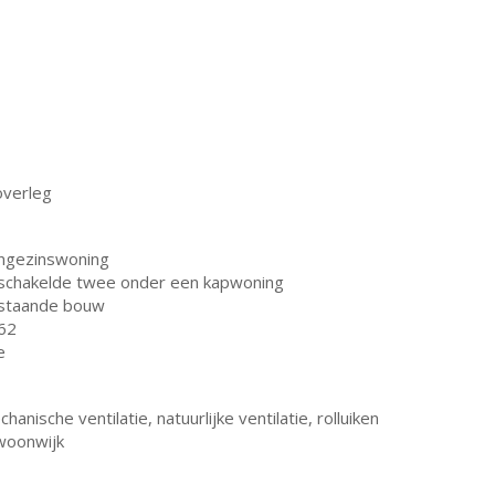
overleg
ngezinswoning
schakelde twee onder een kapwoning
staande bouw
62
e
hanische ventilatie, natuurlijke ventilatie, rolluiken
 woonwijk