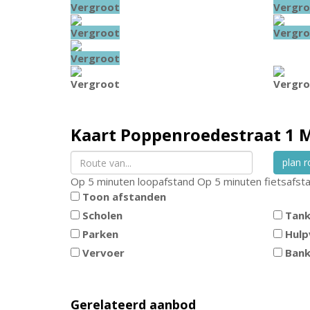
Vergroot
Vergro
Vergroot
Vergro
Vergroot
Vergroot
Vergro
Kaart
Poppenroedestraat 1
M
plan r
Op 5 minuten loopafstand
Op 5 minuten fietsafst
Toon afstanden
Scholen
Tank
Parken
Hulp
Vervoer
Ban
Gerelateerd aanbod