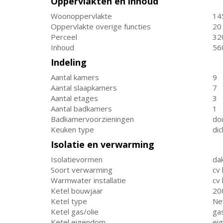
Oppervlakten en inhoud
Woonoppervlakte
14
Oppervlakte overige functies
20
Perceel
32
Inhoud
56
Indeling
Aantal kamers
9
Aantal slaapkamers
7
Aantal etages
3
Aantal badkamers
1
Badkamervoorzieningen
dou
Keuken type
di
Isolatie en verwarming
Isolatievormen
dak
Soort verwarming
cv 
Warmwater installatie
cv 
Ketel bouwjaar
20
Ketel type
Ne
Ketel gas/olie
ga
Ketel eigendom
ei