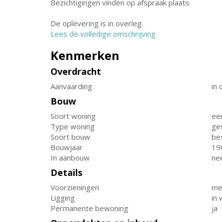
Bezichtigingen vinden op afspraak plaats.
De oplevering is in overleg.
Lees de volledige omschrijving
Kenmerken
Overdracht
Aanvaarding
in 
Bouw
Soort woning
ee
Type woning
ge
Soort bouw
be
Bouwjaar
19
In aanbouw
ne
Details
Voorzieningen
mec
Ligging
in
Permanente bewoning
ja