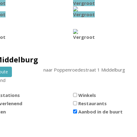
ot
Vergroot
ot
Vergroot
ot
Vergroot
iddelburg
naar
Poppenroedestraat 1
Middelburg
oute
and
stations
Winkels
verlenend
Restaurants
ken
Aanbod in de buurt