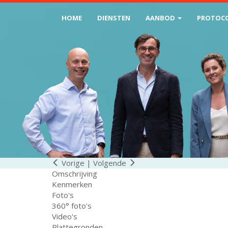
HOME
DIENSTEN
AANBOD
PROTOC
Vorige
|
Volgende
Omschrijving
Kenmerken
Foto's
360° foto's
Video's
Plattegronden