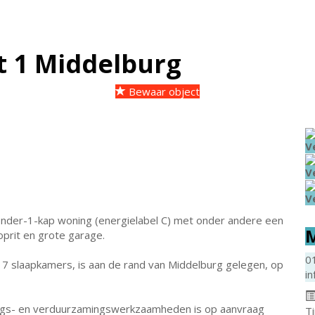
 1
Middelburg
Bewaar object
V
V
V
nder-1-kap woning (energielabel C) met onder andere een
M
oprit en grote garage.
0
 slaapkamers, is aan de rand van Middelburg gelegen, op
in
ings- en verduurzamingswerkzaamheden is op aanvraag
T