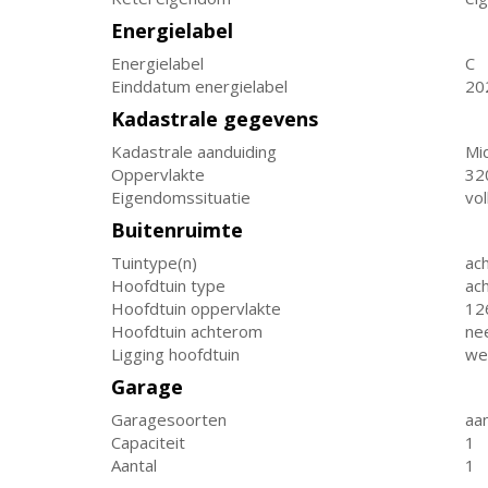
Energielabel
Energielabel
C
Einddatum energielabel
20
Kadastrale gegevens
Kadastrale aanduiding
Mi
Oppervlakte
32
Eigendomssituatie
vo
Buitenruimte
Tuintype(n)
ach
Hoofdtuin type
ach
Hoofdtuin oppervlakte
12
Hoofdtuin achterom
ne
Ligging hoofdtuin
we
Garage
Garagesoorten
aa
Capaciteit
1
Aantal
1