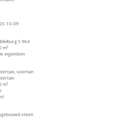
23-10-09
ddelburg S 964
0 m²
lle eigendom
tertuin, voortuin
tertuin
6 m²
e
st
ngebouwd steen