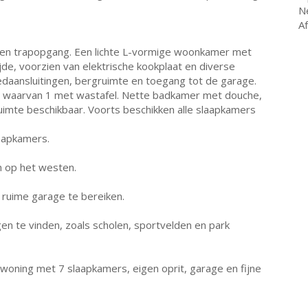
N
A
t en trapopgang. Een lichte L-vormige woonkamer met
jde, voorzien van elektrische kookplaat en diverse
daansluitingen, bergruimte en toegang tot de garage.
, waarvan 1 met wastafel. Nette badkamer met douche,
ruimte beschikbaar. Voorts beschikken alle slaapkamers
aapkamers.
in op het westen.
n ruime garage te bereiken.
gen te vinden, zoals scholen, sportvelden en park
woning met 7 slaapkamers, eigen oprit, garage en fijne