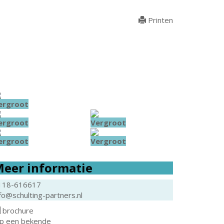
Printen
ergroot
ergroot
Vergroot
ergroot
Vergroot
eer informatie
118-616617
fo@schulting-partners.nl
brochure
ip een bekende