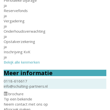
Periodieke bijdrage
ja
Reservefonds
ja
Vergadering
ja
Onderhoudsverwachting
ja
Opstalverzekering
ja
Inschrijving KvK
ja
Bekijk alle kenmerken
Meer informatie
0118-616617
info@schulting-partners.nl
brochure
Tip een bekende
Neem contact met ons op
Afspraak maken