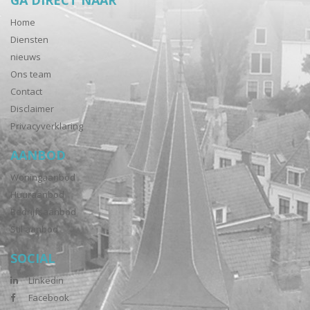
GA DIRECT NAAR
Home
Diensten
nieuws
Ons team
Contact
Disclaimer
Privacyverklaring
AANBOD
Woningaanbod
Huuraanbod
Bedrijfsaanbod
Stil aanbod
SOCIAL
Linkedin
Facebook