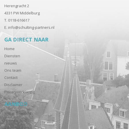
Herengracht 2
4331 PW Middelburg
T. 0118-616617
E.
info@schulting-partners.nl
GA DIRECT NAAR
Home
Diensten
nieuws
Ons team
Contact
Disclaimer
Privacyverklaring
AANBOD
Woningaanbod
Huuraanbod
Bedrijfsaanbod