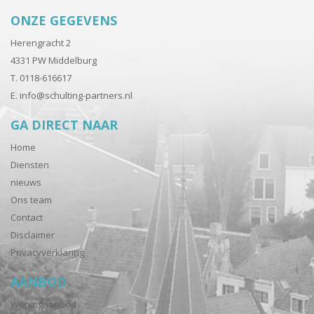
ONZE GEGEVENS
Herengracht 2
4331 PW Middelburg
T. 0118-616617
E.
info@schulting-partners.nl
GA DIRECT NAAR
Home
Diensten
nieuws
Ons team
Contact
Disclaimer
Privacyverklaring
AANBOD
Woningaanbod