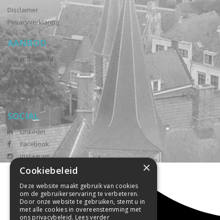
Disclaimer
Privacyverklaring
AANBOD
Woningaanbod
Huuraanbod
Bedrijfsaanbod
Stil aanbod
SOCIAL
Linkedin
Facebook
Instagram
×
Cookiebeleid
Deze website maakt gebruik van cookies
om de gebruikerservaring te verbeteren.
Door onze website te gebruiken, stemt u in
met alle cookies in overeenstemming met
ons privacybeleid.
Lees verder