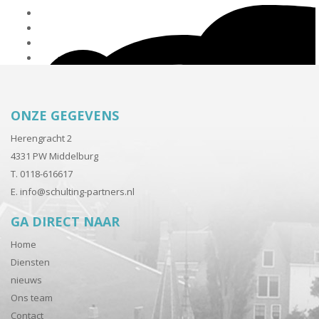
ONZE GEGEVENS
Herengracht 2
4331 PW Middelburg
T. 0118-616617
E.
info@schulting-partners.nl
GA DIRECT NAAR
Home
Diensten
nieuws
Ons team
Contact