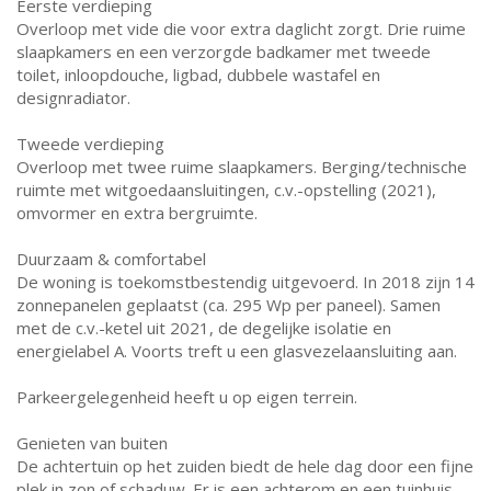
Eerste verdieping
Overloop met vide die voor extra daglicht zorgt. Drie ruime
slaapkamers en een verzorgde badkamer met tweede
toilet, inloopdouche, ligbad, dubbele wastafel en
designradiator.
Tweede verdieping
Overloop met twee ruime slaapkamers. Berging/technische
ruimte met witgoedaansluitingen, c.v.-opstelling (2021),
omvormer en extra bergruimte.
Duurzaam & comfortabel
De woning is toekomstbestendig uitgevoerd. In 2018 zijn 14
zonnepanelen geplaatst (ca. 295 Wp per paneel). Samen
met de c.v.-ketel uit 2021, de degelijke isolatie en
energielabel A. Voorts treft u een glasvezelaansluiting aan.
Parkeergelegenheid heeft u op eigen terrein.
Genieten van buiten
De achtertuin op het zuiden biedt de hele dag door een fijne
plek in zon of schaduw. Er is een achterom en een tuinhuis