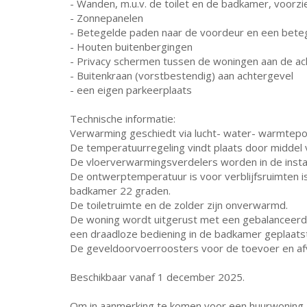
- Wanden, m.u.v. de toilet en de badkamer, voorzi
- Zonnepanelen
- Betegelde paden naar de voordeur en een beteg
- Houten buitenbergingen
- Privacy schermen tussen de woningen aan de ac
- Buitenkraan (vorstbestendig) aan achtergevel
- een eigen parkeerplaats
Technische informatie:
Verwarming geschiedt via lucht- water- warmtepo
De temperatuurregeling vindt plaats door middel
De vloerverwarmingsverdelers worden in de instal
De ontwerptemperatuur is voor verblijfsruimten i
badkamer 22 graden.
De toiletruimte en de zolder zijn onverwarmd.
De woning wordt uitgerust met een gebalanceerd
een draadloze bediening in de badkamer geplaatst
De geveldoorvoerroosters voor de toevoer en af
Beschikbaar vanaf 1 december 2025.
Om in aanmerking te komen voor een huurwoning, 