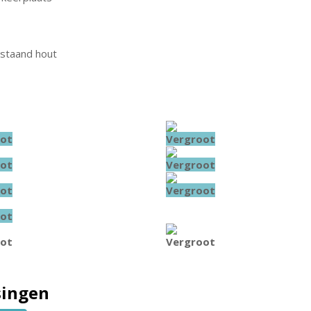
jstaand hout
ot
Vergroot
ot
Vergroot
ot
Vergroot
ot
ot
Vergroot
singen