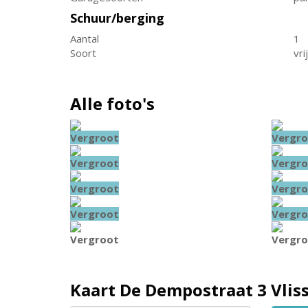
Schuur/berging
Aantal
1
Soort
vri
Alle foto's
Vergroot
Vergro
Vergroot
Vergro
Vergroot
Vergro
Vergroot
Vergro
Vergroot
Vergro
Kaart
De Dempostraat 3
Vlis