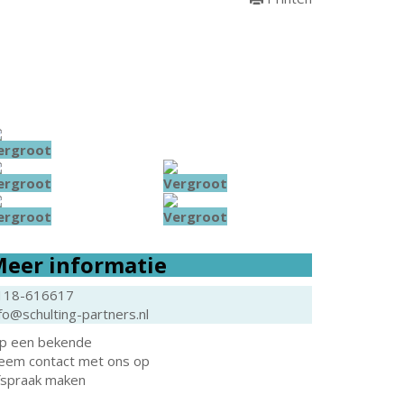
ergroot
ergroot
Vergroot
ergroot
Vergroot
eer informatie
118-616617
fo@schulting-partners.nl
ip een bekende
eem contact met ons op
fspraak maken