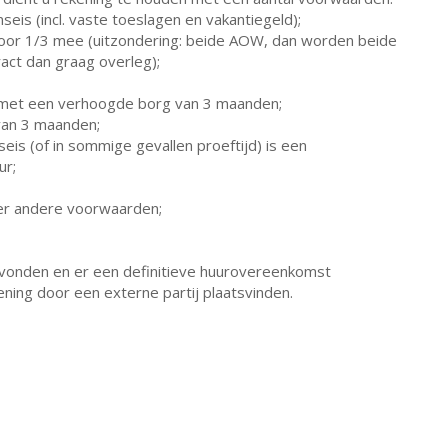
eis (incl. vaste toeslagen en vakantiegeld);
 voor 1/3 mee (uitzondering: beide AOW, dan worden beide
act dan graag overleg);
is met een verhoogde borg van 3 maanden;
van 3 maanden;
eis (of in sommige gevallen proeftijd) is een
ur;
 er andere voorwaarden;
vonden en er een definitieve huurovereenkomst
ning door een externe partij plaatsvinden.