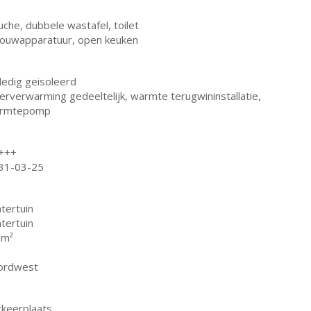
che, dubbele wastafel, toilet
bouwapparatuur, open keuken
ledig geisoleerd
erverwarming gedeeltelijk, warmte terugwininstallatie,
rmtepomp
+++
31-03-25
tertuin
tertuin
 m²
ordwest
rkeerplaats