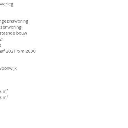
overleg
ngezinswoning
ssenwoning
staande bouw
21
e
naf 2021 t/m 2030
 woonwijk
8 m²
8 m³