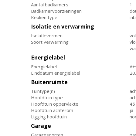
Aantal badkamers
1
Badkamervoorzieningen
dou
Keuken type
in
Isolatie en verwarming
Isolatievormen
vol
Soort verwarming
vlo
wa
Energielabel
Energielabel
A+
Einddatum energielabel
20
Buitenruimte
Tuintype(n)
ach
Hoofdtuin type
ach
Hoofdtuin oppervlakte
45
Hoofdtuin achterom
ja
Ligging hoofdtuin
no
Garage
Garagesoorten
pa