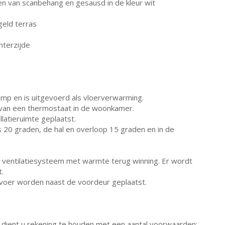
en van scanbehang en gesausd in de kleur wit
eld terras
hterzijde
mp en is uitgevoerd als vloerverwarming.
 van een thermostaat in de woonkamer.
latieruimte geplaatst.
s 20 graden, de hal en overloop 15 graden en in de
 ventilatiesysteem met warmte terug winning. Er wordt
.
voer worden naast de voordeur geplaatst.
dient u rekening te houden met een aantal voorwaarden: