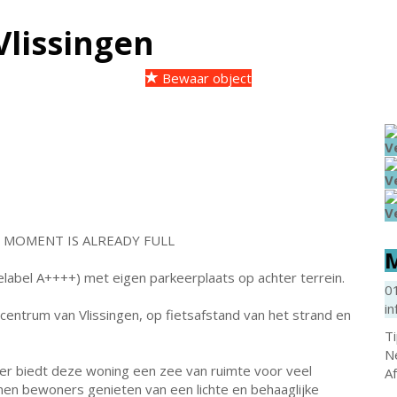
Vlissingen
Bewaar object
V
V
V
G MOMENT IS ALREADY FULL
M
bel A++++) met eigen parkeerplaats op achter terrein.
0
in
 centrum van Vlissingen, op fietsafstand van het strand en
T
N
r biedt deze woning een zee van ruimte voor veel
A
nen bewoners genieten van een lichte en behaaglijke