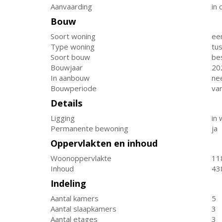
Aanvaarding
in 
Bouw
Soort woning
ee
Type woning
tu
Soort bouw
be
Bouwjaar
20
In aanbouw
ne
Bouwperiode
va
Details
Ligging
in
Permanente bewoning
ja
Oppervlakten en inhoud
Woonoppervlakte
11
Inhoud
43
Indeling
Aantal kamers
5
Aantal slaapkamers
3
Aantal etages
3