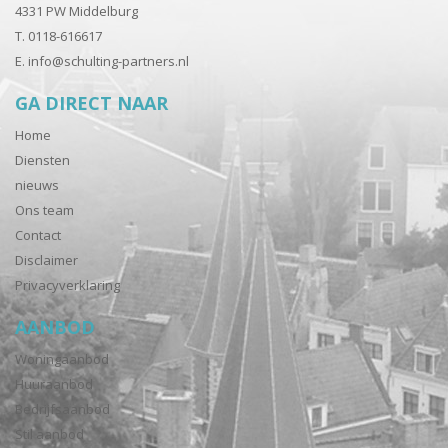
4331 PW Middelburg
T. 0118-616617
E.
info@schulting-partners.nl
GA DIRECT NAAR
Home
Diensten
nieuws
Ons team
Contact
Disclaimer
Privacyverklaring
AANBOD
Woningaanbod
Huuraanbod
Bedrijfsaanbod
Stil aanbod