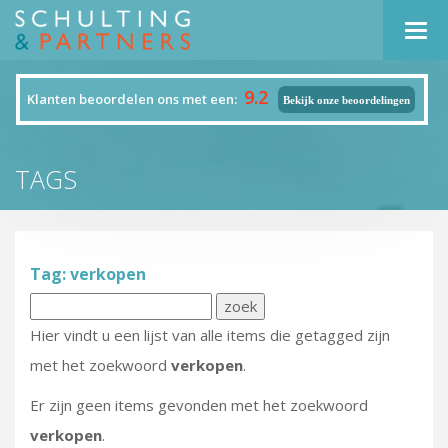
Navi
9.2
Klanten beoordelen ons met een:
Bekijk onze beoordelingen
TAGS
Tag: verkopen
Hier vindt u een lijst van alle items die getagged zijn
met het zoekwoord
verkopen
.
Er zijn geen items gevonden met het zoekwoord
verkopen
.